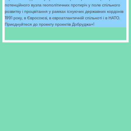
потенційного вузла геополітичних протиріч у поле спільного
розвитку і процвітання у рамках існуючих державних кордонів
1991 року, в Євросоюзі, в євроатлантичній спільноті і в НАТО.
Приєднуйтеся до проекту проектів Добруджа+!