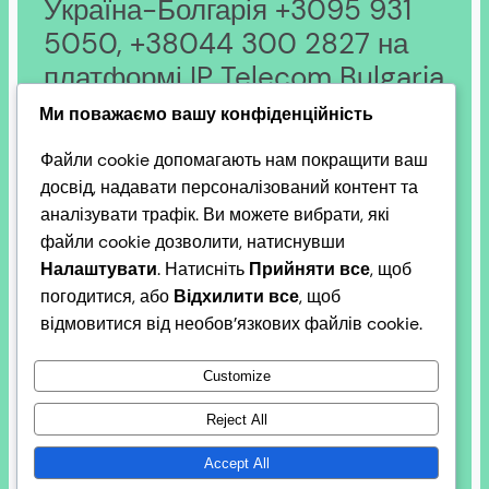
Україна-Болгарія +3095 931
5050, +38044 300 2827 на
платформі IP Telecom Bulgaria
LTD; +35988206143*, Адреса:
Ми поважаємо вашу конфіденційність
9000, м. Варна, вул. Генерал
Файли cookie допомагають нам покращити ваш
Колев, 83.
досвід, надавати персоналізований контент та
аналізувати трафік. Ви можете вибрати, які
файли cookie дозволити, натиснувши
Налаштувати
. Натисніть
Прийняти все
, щоб
погодитися, або
Відхилити все
, щоб
© 2026 R&D Association Dobrudja.EU. Всі права
відмовитися від необов’язкових файлів cookie.
захищені. Proudly powered
DSS BI Consult+
by
WordPress
Customize
Reject All
Accept All