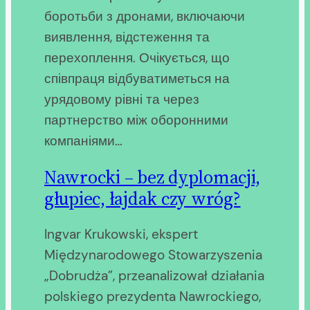
боротьби з дронами, включаючи
виявлення, відстеження та
перехоплення. Очікується, що
співпраця відбуватиметься на
урядовому рівні та через
партнерство між оборонними
компаніями…
Nawrocki – bez dyplomacji,
głupiec, łajdak czy wróg?
Ingvar Krukowski, ekspert
Międzynarodowego Stowarzyszenia
„Dobrudża”, przeanalizował działania
polskiego prezydenta Nawrockiego,