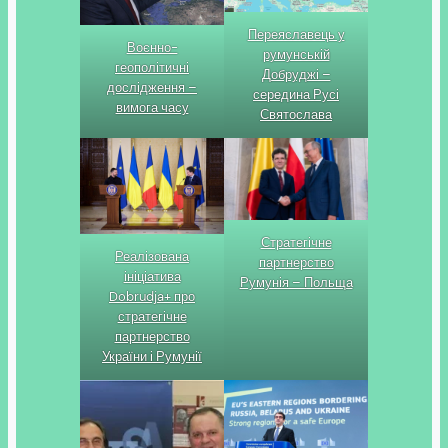
Переяславець у
Воєнно-
румунській
геополітичні
Добруджі –
дослідження –
середина Русі
вимога часу
Святослава
Стратегічне
Реалізована
партнерство
ініціатива
Румунія – Польща
Dobrudja+ про
стратегічне
партнерство
України і Румунії