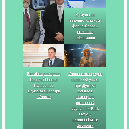
Румунія на
південно-східному
фланзі Європи:
амбіції та
обмеження
Українська народна
Ексміністр оборони
пісня «
Ой у гаю,
Болгарії Нанков
при Дунаю
»
Нанчев про
оживає в
відносини Болгарії
атмосфері,
і України
натхненній
звучанням
Pink
Floyd
у
виконанні
Milla
Jovovich