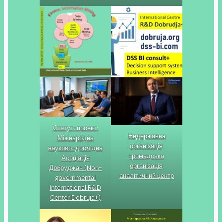
Статут-проект:
Недержавна
Міжнародна
організація,
науково-дослідна
громадська
Асоціація
організація,
Добруджа+ (Non-
аналітичний центр
governmental
International R&D
Center Dobruja+)