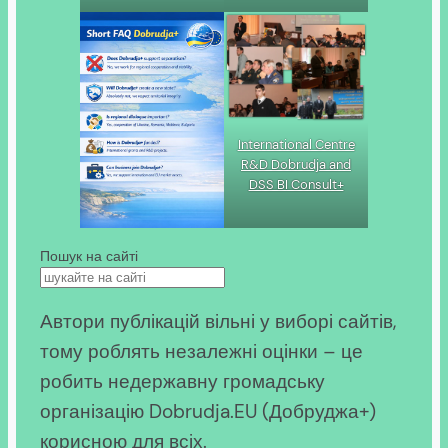
International Centre
R&D Dobrudja and
DSS BI Consult+
Пошук на сайті
Автори публікацій вільні у виборі сайтів,
тому роблять незалежні оцінки – це
робить недержавну громадську
організацію Dobrudja.EU (Добруджа+)
корисною для всіх.