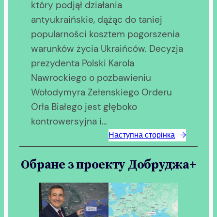
który podjął działania
antyukraińskie, dążąc do taniej
popularności kosztem pogorszenia
warunków życia Ukraińców. Decyzja
prezydenta Polski Karola
Nawrockiego o pozbawieniu
Wołodymyra Zełenskiego Orderu
Orła Białego jest głęboko
kontrowersyjna i…
Наступна сторінка
→
Обране з проекту Добруджа+