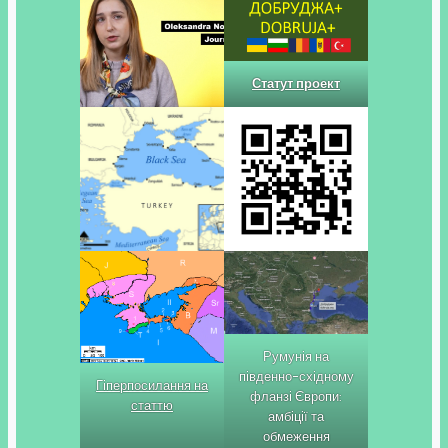
Статут проект
Румунія на
південно-східному
Гіперпосилання на
фланзі Європи:
статтю
амбіції та
обмеження