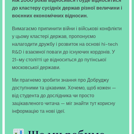
ніж 2000 років відносився і буде відноситися
до кластеру сусідніх держав різної величини і
воєнних економічних відносин.
Вимагаємо припинити війни і військові конфлікти
у цьому кластері держав, пропонуємо
налагодити дружбу і розвиток на основі hi-tech
R&D і взаємної поваги до існуючих кордонів. У
21-му столітті це відноситься до путінської
московської держави.
Ми прагнемо зробити знання про Добруджу
доступними та цікавими. Хочемо, щоб кожен —
від студента до дослідника чи просто
зацікавленого читача — міг знайти тут корисну
інформацію та нові ідеї.