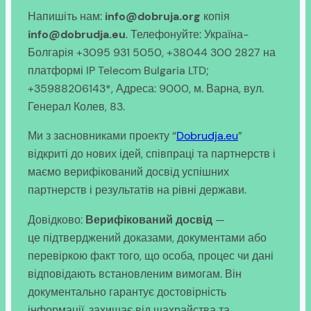
Напишіть нам:
info@dobruja.org
копія
info@dobrudja.eu
. Телефонуйте: Україна-
Болгарія +3095 931 5050, +38044 300 2827 на
платформі IP Telecom Bulgaria LTD;
+35988206143*, Адреса: 9000, м. Варна, вул.
Генерал Колев, 83.
Ми з засновниками проекту “
Dobrudja.eu
”
відкриті до нових ідей, співпраці та партнерств і
маємо верифікований досвід успішних
партнерств і результатів на рівні держави.
Довідково:
Верифікований досвід
—
це підтверджений доказами, документами або
перевіркою факт того, що особа, процес чи дані
відповідають встановленим вимогам. Він
документально гарантує достовірність
інформації, захищає від шахрайства та