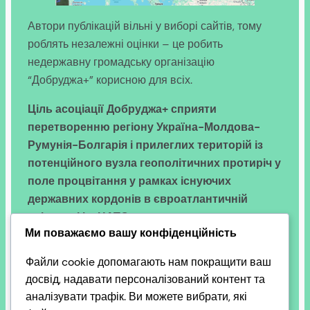
Автори публікацій вільні у виборі сайтів, тому
роблять незалежні оцінки – це робить
недержавну громадську організацію
“Добруджа+” корисною для всіх.
Ціль асоціації Добруджа+ сприяти
перетворенню регіону Україна-Молдова-
Румунія-Болгарія і прилеглих територій із
потенційного вузла геополітичних протиріч у
поле процвітання у рамках існуючих
державних кордонів в євроатлантичній
спільноті і в НАТО
.
Ми поважаємо вашу конфіденційність
Росія повинна повернути Україні окуповані
Файли cookie допомагають нам покращити ваш
території, захоплених у полон українців і
досвід, надавати персоналізований контент та
вивезених дітей з України.
аналізувати трафік. Ви можете вибрати, які