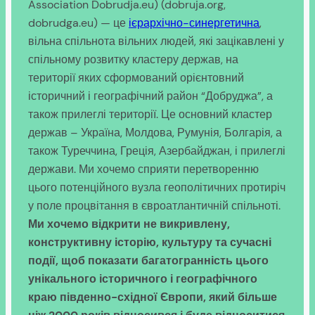
Association Dobrudja.eu) (dobruja.org,
dobrudga.eu) — це
ієрархічно-синергетична
,
вільна спільнота вільних людей, які зацікавлені у
спільному розвитку кластеру держав, на
території яких сформований орієнтовний
історичний і географічний район “Добруджа”, а
також прилеглі території. Це основний кластер
держав – Україна, Молдова, Румунія, Болгарія, а
також Туреччина, Греція, Азербайджан, і прилеглі
держави. Ми хочемо сприяти перетворенню
цього потенційного вузла геополітичних протиріч
у поле процвітання в євроатлантичній спільноті.
Ми хочемо відкрити не викривлену,
конструктивну історію, культуру та сучасні
події, щоб показати багатогранність цього
унікального історичного і географічного
краю південно-східної Європи, який більше