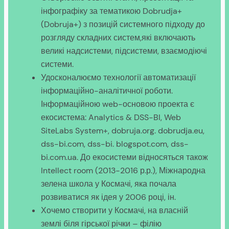
інфографіку за тематикою Dobrudja+
(Dobruja+) з позицій системного підходу до
розгляду складних систем,які включають
великі надсистеми, підсистеми, взаємодіючі
системи.
Удосконалюємо технології автоматизації
інформаційно-аналітичної роботи.
Інформаційною web-основою проекта є
екосистема: Analytics & DSS-BI, Web
SiteLabs System+, dobruja.org. dobrudja.eu,
dss-bi.com, dss-bi. blogspot.com, dss-
bi.com.ua. До екосистеми відносяться також
Intellect room (2013-2016 р.р.), Міжнародна
зелена школа у Космачі, яка почала
розвиватися як ідея у 2006 році, ін.
Хочемо створити у Космачі, на власній
землі біля гірської річки – філію