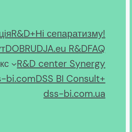
ція
R&D+
Ні сепаратизму!
ут
DOBRUDJA.eu R&D
FAQ
кс
R&D center Synergy
s-bi.com
DSS BI Consult+
dss-bi.com.ua