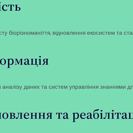
ість
сту біорізноманіття, відновлення екосистем та ст
формація
аналізу даних та систем управління знаннями дл
новлення та реабіліта