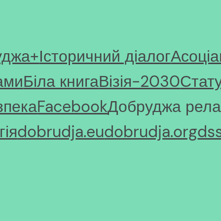
уджа+
Історичний діалог
Асоціа
ами
Біла книга
Візія-2030
Стат
зпека
Facebook
Добруджа рела
ія
dobrudja.eu
dobrudja.org
ds