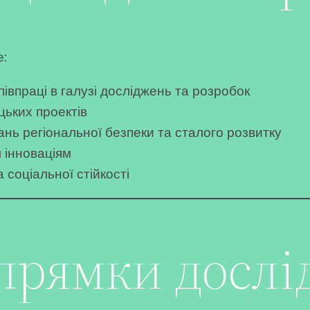
е:
впраці в галузі досліджень та розробок
цьких проектів
ань регіональної безпеки та сталого розвитку
 інноваціям
 соціальної стійкості
прямки дослі