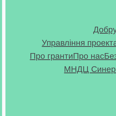
Добр
Управління проект
Про гранти
Про нас
Бе
МНДЦ Синерг