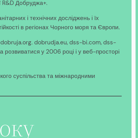
ії R&D Добруджа+.
ітарних і технічних досліджень і їх
стійкості в регіонах Чорного моря та Європи.
bruja.org. dobrudja.eu, dss-bi.com, dss-
ла розвиватися у 2006 році і у веб-просторі
ького суспільства та міжнародними
року