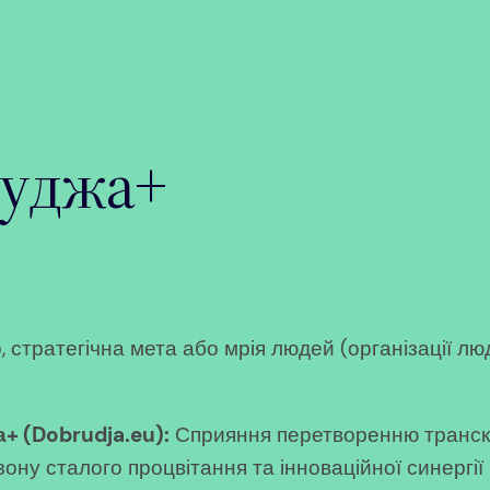
руджа+
тратегічна мета або мрія людей (організації люде
+ (
Dobrudja.eu
):
Сприяння перетворенню транск
зону сталого процвітання та інноваційної синергі