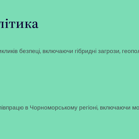
літика
иків безпеці, включаючи гібридні загрози, геополі
півпрацю в Чорноморському регіоні, включаючи мор