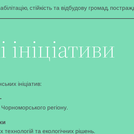
ілітацію, стійкість та відбудову громад, постражд
 ініціативи
ьких ініціатив:
–
 Чорноморського регіону.
ки
 технологій та екологічних рішень.