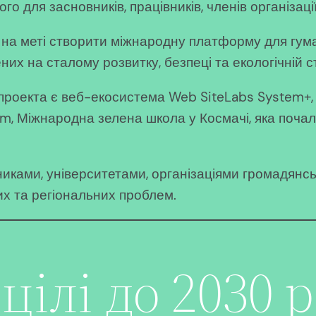
о для засновників, працівників, членів організац
на меті створити міжнародну платформу для гуман
жених на сталому розвитку, безпеці та екологічній 
екта є веб-екосистема Web SiteLabs System+, do
room, Міжнародна зелена школа у Космачі, яка поча
дниками, університетами, організаціями громадянс
х та регіональних проблем.
 цілі до 2030 