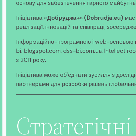
основу для забезпечення гарного майбутньог
Ініціатива
«Добруджа+» (Dobrudja.eu)
має 
реалізації, інновацій та співпраці, зосеред
Інформаційно-програмною і web-основою про
bi. blogspot.com, dss-bi.com.ua, Intellect 
з 2011 року.
Ініціатива може об’єднати зусилля з дослі
партнерами для розробки рішень глобальни
Стратегічні