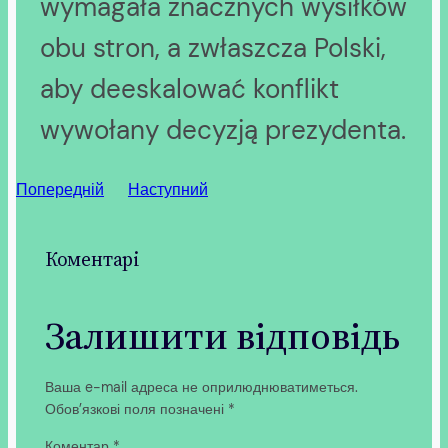
wymagała znacznych wysiłków
obu stron, a zwłaszcza Polski,
aby deeskalować konflikt
wywołany decyzją prezydenta.
Попередній
Наступний
Коментарі
Залишити відповідь
Ваша e-mail адреса не оприлюднюватиметься.
Обов’язкові поля позначені
*
Коментар
*