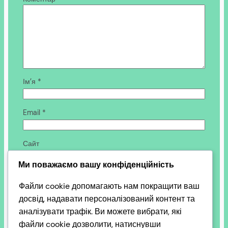
Ім’я
*
Email
*
Сайт
Ми поважаємо вашу конфіденційність
Зберегти моє ім’я, e-mail, та адресу сайту в цьому
Файли cookie допомагають нам покращити ваш
браузері для моїх подальших коментарів.
досвід, надавати персоналізований контент та
аналізувати трафік. Ви можете вибрати, які
файли cookie дозволити, натиснувши