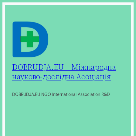
Перейти
до
вмісту
DOBRUDJA.EU – Міжнародна
науково-дослідна Асоціація
DOBRUDJA.EU NGO International Association R&D