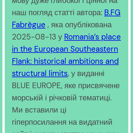
мову дуже глибокої і цінної на
наш погляд статті автора:
B.FG
Fabrègue
, яка опублікована
2025-08-13 у
Romania’s place
in the European Southeastern
Flank: historical ambitions and
structural limits
, у виданні
BLUE EUROPE, яке присвячене
морській і річковій тематиці.
Ми вставили ці
гіперпосилання на видатний