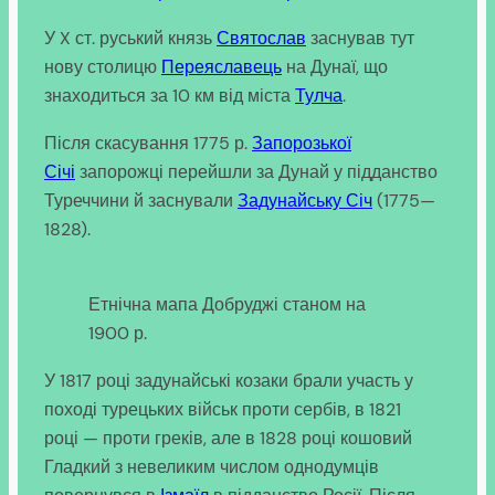
У X ст. руський князь
Святослав
заснував тут
нову столицю
Переяславець
на Дунаї, що
знаходиться за 10 км від міста
Тулча
.
Після скасування 1775 р.
Запорозької
Січі
запорожці перейшли за Дунай у підданство
Туреччини й заснували
Задунайську Січ
(1775—
1828).
Етнічна мапа Добруджі станом на
1900 р.
У 1817 році задунайські козаки брали участь у
поході турецьких військ проти сербів, в 1821
році — проти греків, але в 1828 році кошовий
Гладкий з невеликим числом однодумців