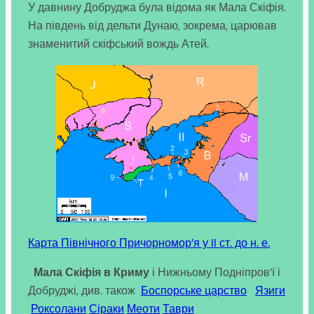
У давнину Добруджа була відома як Мала Скіфія.
На південь від дельти Дунаю, зокрема, царював
знаменитий скіфський вождь Атей.
Карта Північного Причорномор’я у II ст. до н. е.
Мала Скіфія в Криму
і Нижньому Подніпров’ї і
Добруджі, див. також
Боспорське царство
Язиги
Роксолани
Сіраки
Меоти
Таври