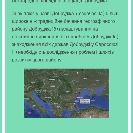
міжнародної дослідної асоціації “Добруджа+”.
Знак плюс у назві Добруджа + означає: 1а) більш
широке ніж традиційне бачення географічного
району Добруджа 1б) налаштування на
позитивне вирішення всіх проблем Добруджі 1в)
знаходження всіх держав Добруджі у Євросоюзі
1г) необхідність дослідження проблем і шляхів
розвитку цього району.