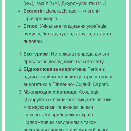
(BG), Ізмаїл (UA), Джурджулешти (MD).
Екологія:
Дельта Дунаю — «легені»
Причорномор’я.
Етнос:
Унікальне поєднання українців,
румунів, болгар, турків, гагаузів, татар та
липован.
Екотуризм:
Неторкана природа дельти
приваблює дослідників з усього світу.
Відновлювана енергетика:
Регіон є
одним із найпотужніших центрів вітрової
енергетики в Південно-Східній Європі.
Міжнародна співпраця:
Асоціація
«Добруджа+» покликана зміцнити зв’язки
між науковими та економічними
спільнотами прибережних країн.
Надважливим завданням є також
реєстрація і аналіз стану екології цього