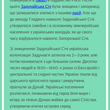
повернувся в
Ізмаїл
в підданство Росії. Після
цього
Задунайська Січ
була знищена і запорожці,
що залишилися злилися з іншими
раєй
. Але ще
до виходу Гладкого навколо Задунайської Січі
утворилося сімейне і в основному землеробське
населення з українських вихідців, як це свого
часу відбувалося навколо Запорозької Січі.
Зі знищенням Задунайської Січі українська
колонізація Задунав’я затихла на 2—3 роки, але
потім поновилася з ще більшою силою. Десятки
тисяч людей в 1830—1840-х роках із Бессарабії і
центральної та східної частин України тікали від
царського кріпосного права і рекрутчини,
прагнули за Дунай. Українські поселення
розтяглися, починаючи від гирла біля моря і
вгору за течією Дунаю майже до самої Сілістри,
утворюючи етнічні острови серед