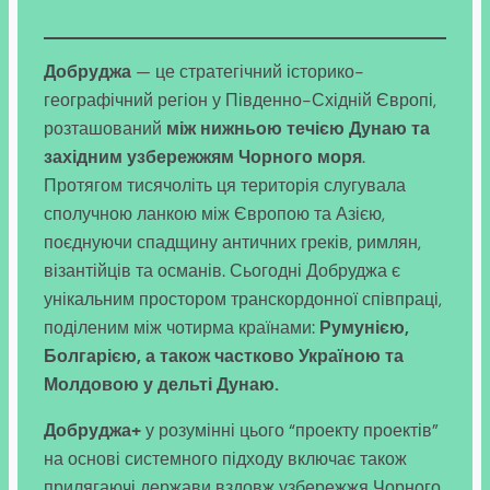
Добруджа
— це стратегічний історико-
географічний регіон у Південно-Східній Європі,
розташований
між нижньою течією Дунаю та
західним узбережжям Чорного моря
.
Протягом тисячоліть ця територія слугувала
сполучною ланкою між Європою та Азією,
поєднуючи спадщину античних греків, римлян,
візантійців та османів. Сьогодні Добруджа є
унікальним простором транскордонної співпраці,
поділеним між чотирма країнами:
Румунією,
Болгарією, а також частково Україною та
Молдовою у дельті Дунаю.
Добруджа+
у розумінні цього “проекту проектів”
на основі системного підходу включає також
прилягаючі держави вздовж узбережжя Чорного