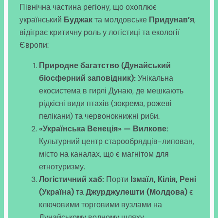
Північна частина регіону, що охоплює
український
Буджак
та молдовське
Придунав’я
,
відіграє критичну роль у логістиці та екології
Європи:
Природне багатство (Дунайський
біосферний заповідник):
Унікальна
екосистема в гирлі Дунаю, де мешкають
рідкісні види птахів (зокрема, рожеві
пелікани) та червонокнижні риби.
«Українська Венеція» — Вилкове:
Культурний центр старообрядців-липован,
місто на каналах, що є магнітом для
етнотуризму.
Логістичний хаб:
Порти
Ізмаїл, Кілія, Рені
(Україна)
та
Джурджулешти (Молдова)
є
ключовими торговими вузлами на
Дунайському водному шляху.