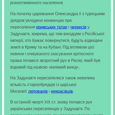
різноплемінного населення.
На початку царювання Олександра II з турецьким
урядом укладено конвенцію про
переселення
кримських татар
і
черкесів
у
Задунав’я, зокрема, що тим вихідцям з Російської
імперії, хто бажає повернутися, будуть відведені
землі в Криму та на Кубані. Під впливом цієї
новини і очікуваного скасування кріпосного
права почався зворотний рух в Росію, який був
відомий під назвою «великий вихід».
На Задунав’я переселялися також невелика
кількість старообрядців із царської
Московії:
липованів
і
некрасівців
.
В останній чверті XIX ст. знову почався рух
українських переселенців у Задунав’я. По