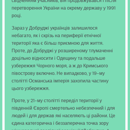
свідченням учасників, він продовжувався і після
перетворення України на окрему державу у 1991
році.
Зараз у Добруджі українців залишилося
небагато, як і скрізь на периферії етнічної
території яка є більш приємною для життя.
Проте, до Добруджі у розширеному тлумаченні
доцільно відносити і Одещину та подальше
узбережжя Чорного моря, а ж до Кримського
півострову включно. Не випадково, у 19-му
столітті Османська імперія захопила частину
цього узбережжя.
Проте, у 21-му столітті переділ території у
південній Європі смертельно небезпечний і для
людей і для держав які населяють ці райони. Це
єдина категорична і беззаперечна точка зору