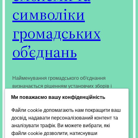
символіки
громадських
об’єднань
Найменування громадського об’єднання
визначається рішенням установчих зборів і
викладається державною мовою. За бажанням
Ми поважаємо вашу конфіденційність
воно може бути наведене також іноземною
Файли cookie допомагають нам покращити ваш
мовою або мовою національної меншини. У назві
досвід, надавати персоналізований контент та
обов’язково зазначається організаційно-
аналізувати трафік. Ви можете вибрати, які
правова форма — «громадська організація» або
файли cookie дозволити, натиснувши
«громадська спілка». Власна назва має бути