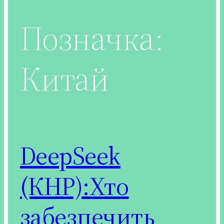
Позначка:
Китай
DeepSeek
(КНР):Хто
забезпечить