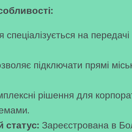
собливості:
 спеціалізується на передачі 
зволяє підключати прямі міськ
плексні рішення для корпорат
темами.
 статус:
Зареєстрована в Болг