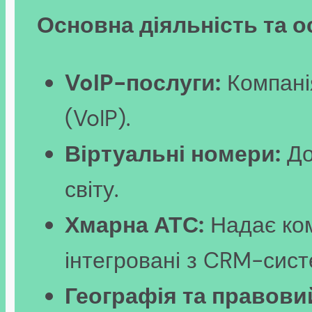
Основна діяльність та о
VoIP-послуги:
Компанія
(VoIP).
Віртуальні номери:
До
світу.
Хмарна АТС:
Надає ком
інтегровані з CRM-сис
Географія та правовий