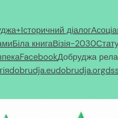
уджа+
Історичний діалог
Асоціа
ами
Біла книга
Візія-2030
Стат
зпека
Facebook
Добруджа рела
ія
dobrudja.eu
dobrudja.org
ds