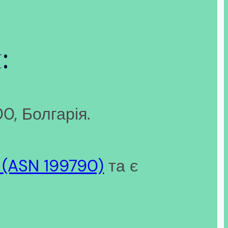
:
00, Болгарія.
 (ASN 199790)
та є