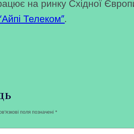
ацює на ринку Східної Європи,
“Айпі Телеком”
.
дь
в’язкові поля позначені
*