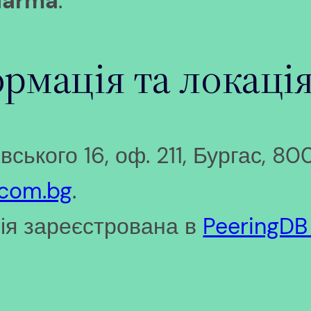
darma
.
рмація та локація
ського 16, оф. 211, Бургас, 80
ecom.bg
.
ія зареєстрована в
PeeringDB