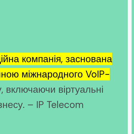
ійна компанія, заснована
тиною міжнародного VoIP-
у, включаючи віртуальні
знесу. – IP Telecom