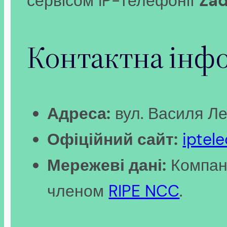
сервісом IP-телефонії
Za
Контактна інфо
Адреса:
вул. Василя Лев
Офіційний сайт:
iptel
Мережеві дані:
Компан
членом
RIPE NCC
.