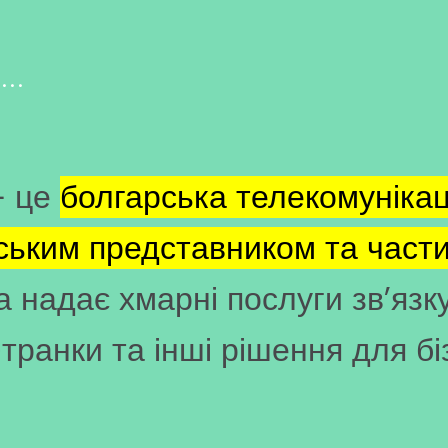
 …
 це
болгарська телекомунікац
ейським представником та час
а надає хмарні послуги зв’язк
транки та інші рішення для бі