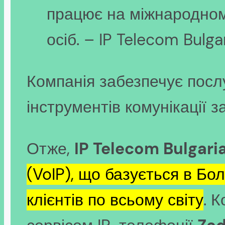
працює на міжнародному
осіб. – IP Telecom Bulga
Компанія забезпечує послу
інструментів комунікації 
Отже,
IP Telecom Bulgari
(VoIP), що базується в Бол
клієнтів по всьому світу
. 