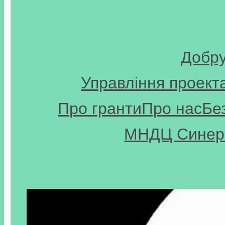
Добр
Управління проект
Про гранти
Про нас
Бе
МНДЦ Синерг