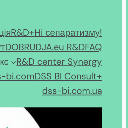
ція
R&D+
Ні сепаратизму!
ут
DOBRUDJA.eu R&D
FAQ
кс
R&D center Synergy
s-bi.com
DSS BI Consult+
dss-bi.com.ua