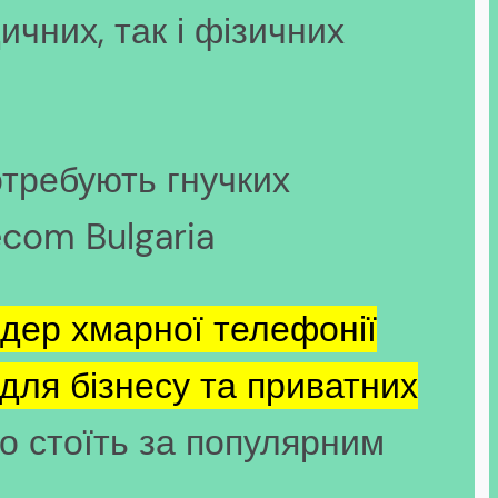
чних, так і фізичних
отребують гнучких
ecom Bulgaria
дер хмарної телефонії
у для бізнесу та приватних
що стоїть за популярним