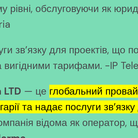
 рівні, обслуговуючи як юриди
ria
ги зв’язку для проектів, що п
за вигідними тарифами. -IP Tel
a LTD
— це
глобальний провай
гарії та надає послуги зв’язк
Компанія відома як оператор, 