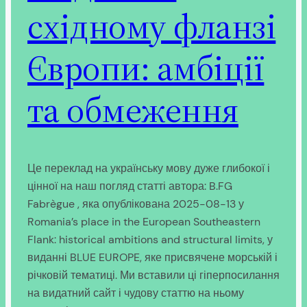
східному фланзі
Європи: амбіції
та обмеження
Це переклад на українську мову дуже глибокої і
цінної на наш погляд статті автора: B.FG
Fabrègue , яка опублікована 2025-08-13 у
Romania’s place in the European Southeastern
Flank: historical ambitions and structural limits, у
виданні BLUE EUROPE, яке присвячене морській і
річковій тематиці. Ми вставили ці гіперпосилання
на видатний сайт і чудову статтю на ньому