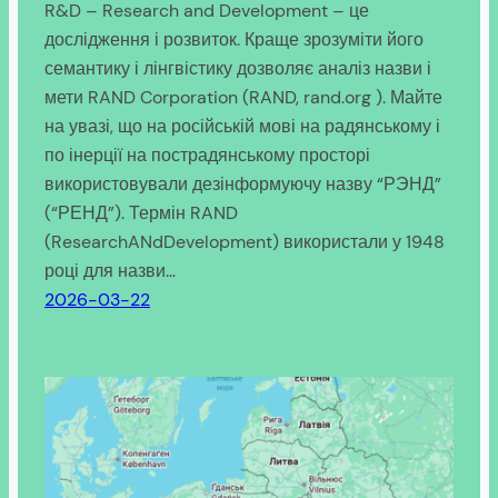
R&D – Research and Development – це
дослідження і розвиток. Краще зрозуміти його
семантику і лінгвістику дозволяє аналіз назви і
мети RAND Corporation (RAND, rand.org ). Майте
на увазі, що на російській мові на радянському і
по інерції на пострадянському просторі
використовували дезінформуючу назву “РЭНД”
(“РЕНД”). Термін RAND
(ResearchANdDevelopment) використали у 1948
році для назви…
2026-03-22