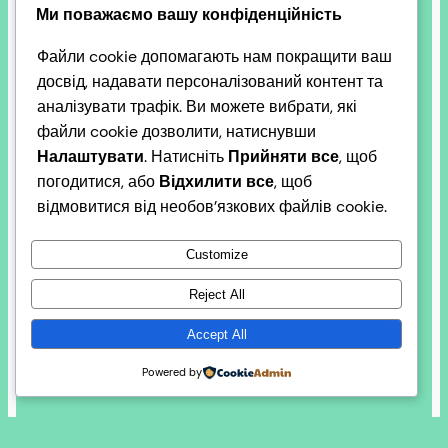
ініціативи
Ми поважаємо вашу конфіденційність
Добруджа+
Файли cookie допомагають нам покращити ваш
досвід, надавати персоналізований контент та
аналізувати трафік. Ви можете вибрати, які
файли cookie дозволити, натиснувши
Налаштувати
. Натисніть
Прийняти все
, щоб
Президент України Володимир Зеленський і
погодитися, або
Відхилити все
, щоб
президент Румунії Нікушор Данієль Дан повинні
відмовитися від необов’язкових файлів cookie.
організувати перетворення регіону Україна-
Молдова-Румунія-Болгарія і прилеглих
Customize
територій із потенційного вузла геополітичних
протиріч у поле процвітання в євроатлантичній
Reject All
спільноті. На наш погляд, у них є всі можливості
Accept All
для цього.
2026-03-12
Powered by