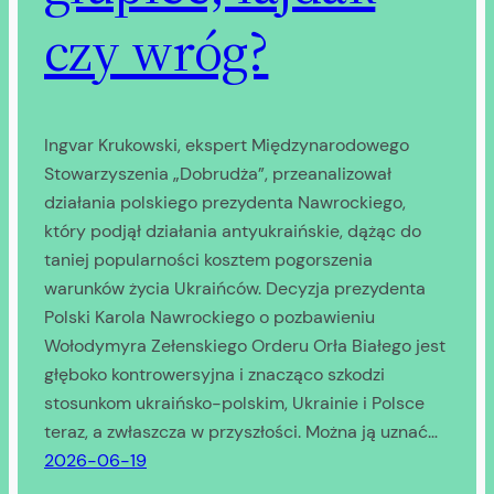
czy wróg?
Ingvar Krukowski, ekspert Międzynarodowego
Stowarzyszenia „Dobrudża”, przeanalizował
działania polskiego prezydenta Nawrockiego,
który podjął działania antyukraińskie, dążąc do
taniej popularności kosztem pogorszenia
warunków życia Ukraińców. Decyzja prezydenta
Polski Karola Nawrockiego o pozbawieniu
Wołodymyra Zełenskiego Orderu Orła Białego jest
głęboko kontrowersyjna i znacząco szkodzi
stosunkom ukraińsko-polskim, Ukrainie i Polsce
teraz, a zwłaszcza w przyszłości. Można ją uznać…
2026-06-19