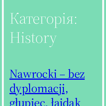
Категорія:
History
Nawrocki – bez
dyplomacji,
głupiec, łajdak