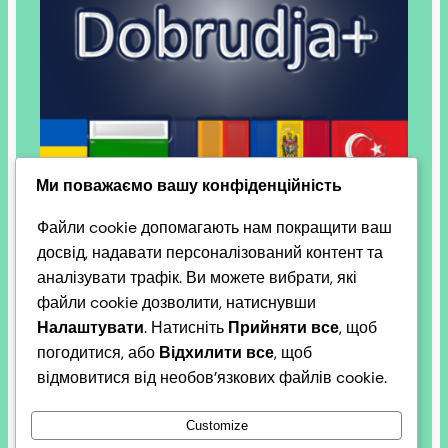
Ми поважаємо вашу конфіденційність
Файли cookie допомагають нам покращити ваш
досвід, надавати персоналізований контент та
Hello world!
аналізувати трафік. Ви можете вибрати, які
файли cookie дозволити, натиснувши
Налаштувати
. Натисніть
Прийняти все
, щоб
Dobruja+.
погодитися, або
Відхилити все
, щоб
відмовитися від необов’язкових файлів cookie.
Customize
Добруджа — це не просто історичний і