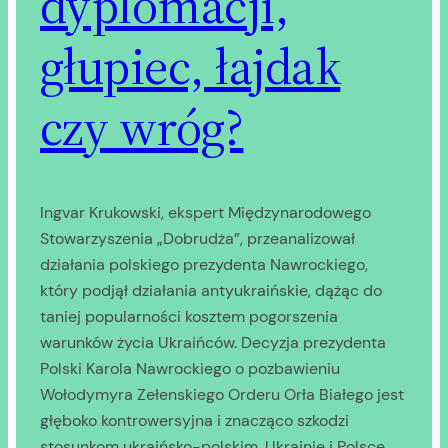
dyplomacji,
głupiec, łajdak
czy wróg?
Ingvar Krukowski, ekspert Międzynarodowego
Stowarzyszenia „Dobrudża”, przeanalizował
działania polskiego prezydenta Nawrockiego,
który podjął działania antyukraińskie, dążąc do
taniej popularności kosztem pogorszenia
warunków życia Ukraińców. Decyzja prezydenta
Polski Karola Nawrockiego o pozbawieniu
Wołodymyra Zełenskiego Orderu Orła Białego jest
głęboko kontrowersyjna i znacząco szkodzi
stosunkom ukraińsko-polskim, Ukrainie i Polsce