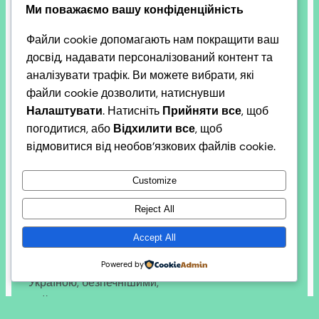
Ми поважаємо вашу конфіденційність
Сильні східні
Файли cookie допомагають нам покращити ваш
досвід, надавати персоналізований контент та
регіони для
аналізувати трафік. Ви можете вибрати, які
файли cookie дозволити, натиснувши
безпечної
Налаштувати
. Натисніть
Прийняти все
, щоб
погодитися, або
Відхилити все
, щоб
відмовитися від необов’язкових файлів cookie.
Європи
Customize
Reject All
Європейська комісія розробила план,
Accept All
спрямований на те, щоб зробити регіони ЄС, що
межують з Росією, Білоруссю та
Powered by
Україною, безпечнішими,
стійкішими та привабливішими для життя та