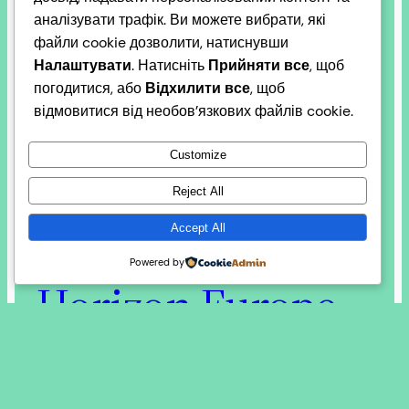
аналізувати трафік. Ви можете вибрати, які
протесту молдавської влади у зв’язку з нападом
файли cookie дозволити, натиснувши
Російської Федерації на Новодністровський
Налаштувати
. Натисніть
Прийняти все
, щоб
гідроелектрокомплекс в Україні, 7 березня 2026
погодитися, або
Відхилити все
, щоб
року. Республіка Молдова рішуче засуджує цей
відмовитися від необов’язкових файлів cookie.
напад, який спричинив витоки нафтопродуктів у
річці Дністер, що створив великі ризики для
Customize
довкілля та безпеки…
2026-03-23
Reject All
Accept All
Powered by
Horizon Europe
(«Горизонт