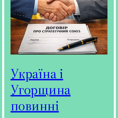
Україна і
Угорщина
повинні