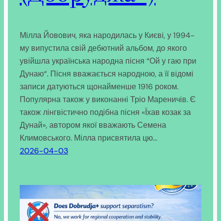
Мілла Йовович, яка народилась у Києві, у 1994-
му випустила свій дебютний альбом, до якого
увійшла українська народна пісня “Ой у гаю при
Дунаю“. Пісня вважається народною, а її відомі
записи датуються щонайменше 1916 роком.
Популярна також у виконанні Тріо Мареничів. Є
також лінгвістично подібна пісня «Їхав козак за
Дунай», автором якої вважають Семена
Климовського. Мілла присвятила цю…
2026-04-03