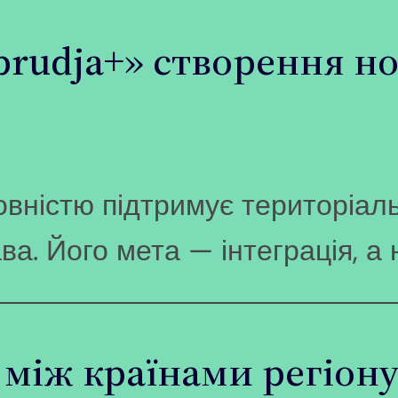
brudja+» створення н
вністю підтримує територіальн
а. Його мета — інтеграція, а н
 між країнами регіон