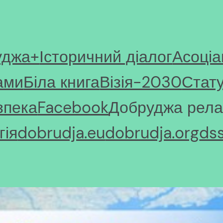
уджа+
Історичний діалог
Асоціа
ами
Біла книга
Візія-2030
Стат
зпека
Facebook
Добруджа рела
ія
dobrudja.eu
dobrudja.org
ds