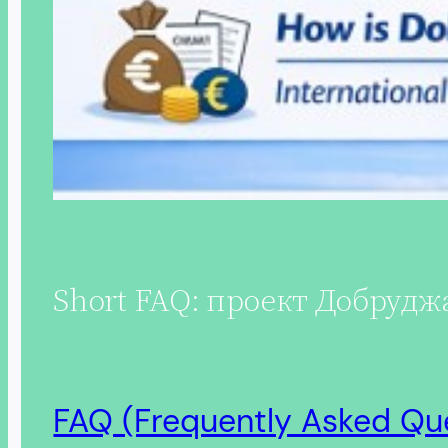
Short FAQ: проект Добруджа
FAQ (Frequently Asked Qu