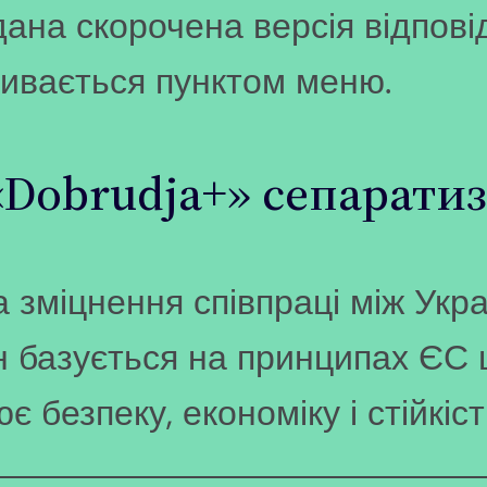
одана скорочена версія відпові
кривається пунктом меню.
«Dobrudja+» сепарати
 зміцнення співпраці між Укр
ін базується на принципах ЄС
є безпеку, економіку і стійкіст