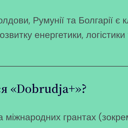
лдови, Румунії та Болгарії є
озвитку енергетики, логістики 
я «Dobrudja+»?
а міжнародних грантах (зокр