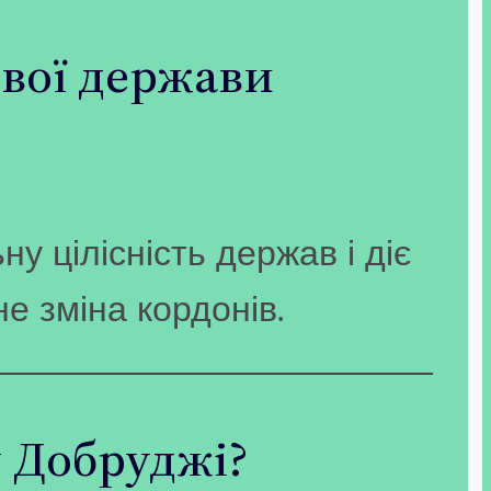
ової держави
у цілісність держав і діє
е зміна кордонів.
у Добруджі?