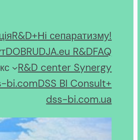
ція
R&D+
Ні сепаратизму!
ут
DOBRUDJA.eu R&D
FAQ
кс
R&D center Synergy
s-bi.com
DSS BI Consult+
dss-bi.com.ua