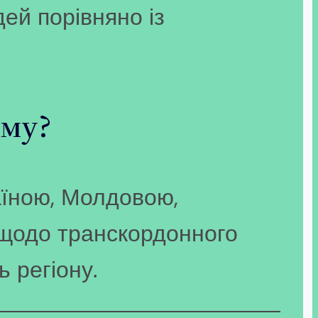
дей порівняно із
зму?
аїною, Молдовою,
 щодо транскордонного
ь регіону.