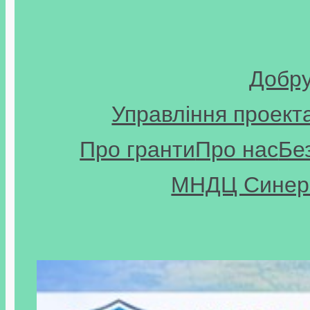
Добр
Управління проект
Про гранти
Про нас
Бе
МНДЦ Синерг