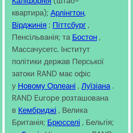
Каліфорнія
(штаб-
квартира);
Арлінгтон,
Вірджинія
;
Піттсбург
,
Пенсільванія; та
Бостон
,
Массачусетс. Інститут
політики держав Перської
затоки RAND має офіс
у
Новому Орлеані
,
Луїзіана
.
RAND Europe розташована
в
Кембриджі
, Велика
Британія;
Брюсселі
, Бельгія;