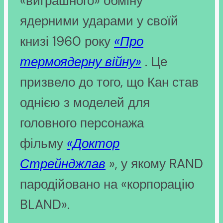
«виграшного» обміну
ядерними ударами у своїй
книзі 1960 року
«Про
термоядерну війну»
. Це
призвело до того, що Кан став
однією з моделей для
головного персонажа
фільму
«Доктор
Стрейнджлав
», у якому RAND
пародійовано на «корпорацію
BLAND».