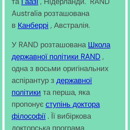
та
Гаазі
, Нідерланди. RAND
Australia розташована
в
Канберрі
, Австралія.
У RAND розташована
Школа
державної політики RAND
,
одна з восьми оригінальних
аспірантур з
державної
політики
та перша, яка
пропонує
ступінь доктора
філософії
. Її вибіркова
докторська програма