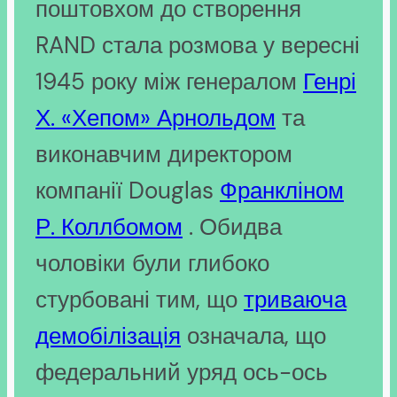
поштовхом до створення
RAND стала розмова у вересні
1945 року між генералом
Генрі
Х. «Хепом» Арнольдом
та
виконавчим директором
компанії Douglas
Франкліном
Р. Коллбомом
. Обидва
чоловіки були глибоко
стурбовані тим, що
триваюча
демобілізація
означала, що
федеральний уряд ось-ось