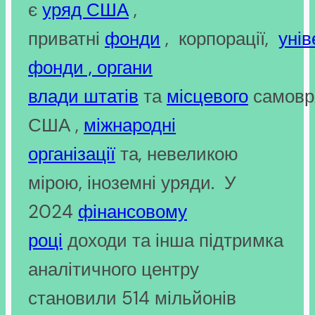
є
уряд США
,
приватні
фонди
, корпорації,
унів
фонди , органи
влади
штатів
та
місцевого
самовр
США ,
міжнародні
організації
та, невеликою
мірою, іноземні уряди. У
2024
фінансовому
році
доходи та інша підтримка
аналітичного центру
становили 514 мільйонів