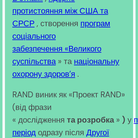
протистояння
між США та
СРСР
, створення
програм
соціального
забезпечення
«Великого
суспільства
» та
національну
охорону здоров’я
.
RAND виник як «Проект RAND»
(від фрази
« дослідження
та
розробка
»
)
у
період
одразу після
Другої