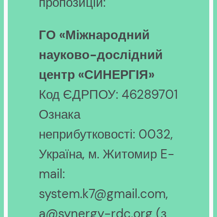
пропозицій:
ГО
«Міжнародний
науково-дослідний
центр «СИНЕРГІЯ»
Код ЄДРПОУ: 46289701
Ознака
неприбутковості: 0032,
Україна, м. Житомир E-
mail:
system.k7@gmail.com,
a@synergy-rdc.org (з