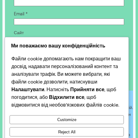
Email
*
Сайт
Ми поважаємо вашу конфіденційність
Зберегти моє ім’я, e-mail, та адресу сайту в цьому
Файли cookie допомагають нам покращити ваш
браузері для моїх подальших коментарів.
досвід, надавати персоналізований контент та
аналізувати трафік. Ви можете вибрати, які
файли cookie дозволити, натиснувши
Налаштувати
. Натисніть
Прийняти все
, щоб
Автори публікацій є незалежними від адміністрації сайту і
погодитися, або
Відхилити все
, щоб
викладають свої незалежні оцінки у правових рамках – в
відмовитися від необов’язкових файлів cookie.
цьому суть інформування і корисності громадських організацій.
Ціль Міжнародної Асоціації “Добруджа+” – перетворити регіон
Customize
Україна-Молдова-Румунія-Болгарія і прилеглі території із
потенційного вузла геополітичних протиріч у поле спільного
Reject All
розвитку і процвітання у рамках існуючих державних кордонів