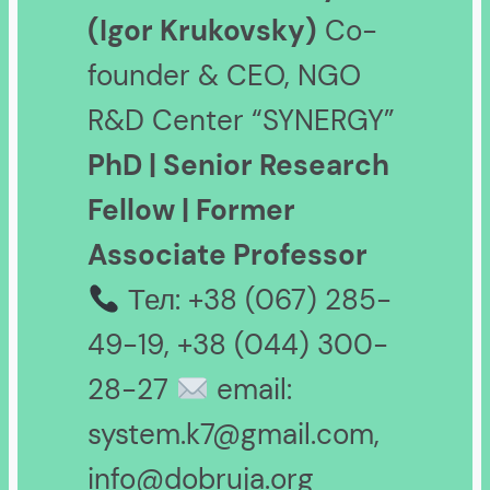
(Igor Krukovsky)
Co-
founder & CEO, NGO
R&D Center “SYNERGY”
PhD | Senior Research
Fellow | Former
Associate Professor
Тел: +38 (067) 285-
49-19, +38 (044) 300-
28-27
email:
system.k7@gmail.com,
info@dobruja.org