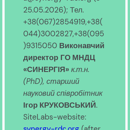
25.05.2026); Тел.
+38(067)2854919,+38(
044)3002827,+38(095
)9315050
Виконавчий
директор
ГО МНДЦ
«СИНЕРГІЯ»
к.т.н.
(PhD), старший
науковий співробітник
Ігор КРУКОВСЬКИЙ
.
SiteLabs-website:
synergy-rdс.org
(after