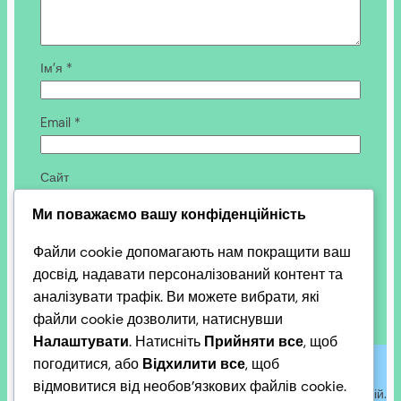
Ім’я
*
Email
*
Сайт
Ми поважаємо вашу конфіденційність
Зберегти моє ім’я, e-mail, та адресу сайту в цьому
Файли cookie допомагають нам покращити ваш
браузері для моїх подальших коментарів.
досвід, надавати персоналізований контент та
аналізувати трафік. Ви можете вибрати, які
файли cookie дозволити, натиснувши
Налаштувати
. Натисніть
Прийняти все
, щоб
Автори публікацій є незалежними від адміністрації сайту і
погодитися, або
Відхилити все
, щоб
викладають свої незалежні оцінки у правових рамках – в
відмовитися від необов’язкових файлів cookie.
цьому суть інформування і корисності громадських організацій.