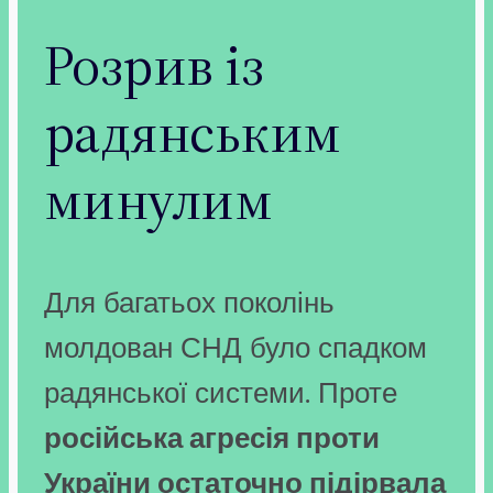
Розрив із
радянським
минулим
Для багатьох поколінь
молдован СНД було спадком
радянської системи. Проте
російська агресія проти
України остаточно підірвала