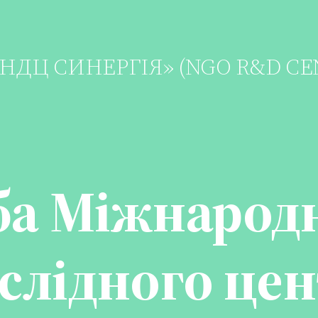
«МНДЦ СИНЕРГІЯ» (NGO R&D CE
ба Міжнарод
слідного це