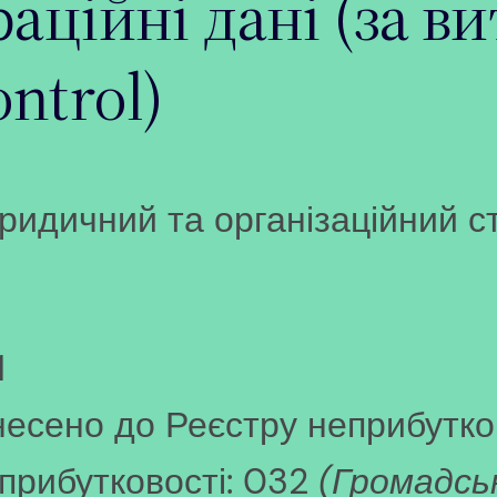
аційні дані (за ви
ntrol)
ридичний та організаційний с
1
есено до Реєстру неприбутков
прибутковості: 032
(Громадськ