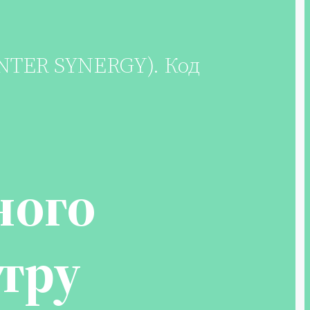
NTER SYNERGY). Код
ного
нтру