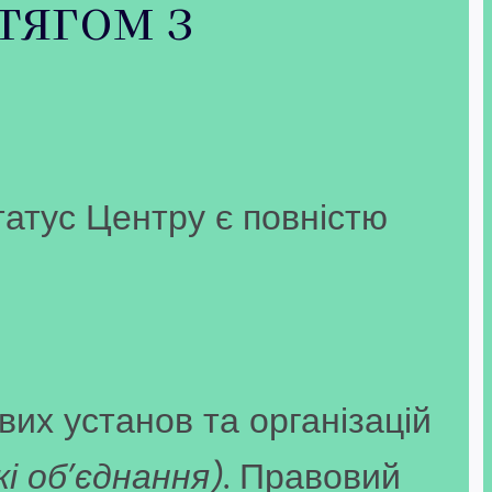
тягом з
татус Центру є повністю
их установ та організацій
і об’єднання)
. Правовий