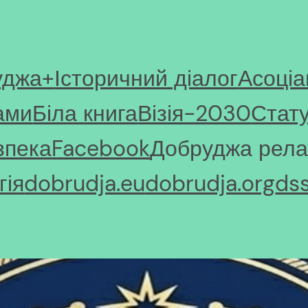
уджа+
Історичний діалог
Асоціа
ами
Біла книга
Візія-2030
Стат
зпека
Facebook
Добруджа рела
ія
dobrudja.eu
dobrudja.org
ds