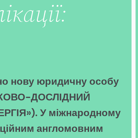
ікації:
ано нову юридичну особу
УКОВО-ДОСЛІДНИЙ
РГІЯ»). У міжнародному
фіційним англомовним