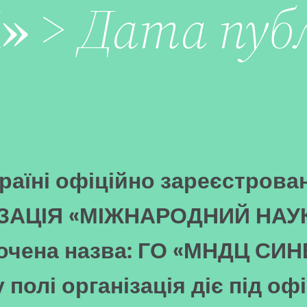
»
>
Дата публ
країні офіційно зареєстров
ЗАЦІЯ «МІЖНАРОДНИЙ НА
чена назва: ГО «МНДЦ СИНЕ
полі організація діє під о