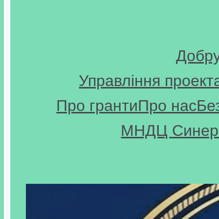
Добр
Управління проект
Про гранти
Про нас
Бе
МНДЦ Синерг