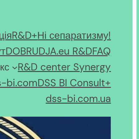
ція
R&D+
Ні сепаратизму!
ут
DOBRUDJA.eu R&D
FAQ
кс
R&D center Synergy
s-bi.com
DSS BI Consult+
dss-bi.com.ua