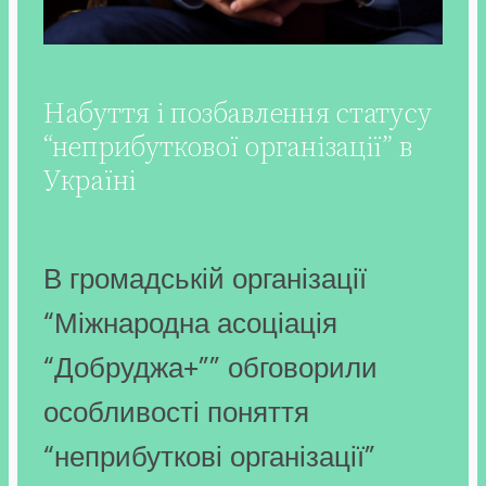
Набуття і позбавлення статусу
“неприбуткової організації” в
Україні
В громадській організації
“Міжнародна асоціація
“Добруджа+”” обговорили
особливості поняття
“неприбуткові організації”