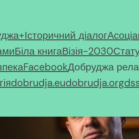
уджа+
Історичний діалог
Асоціа
ами
Біла книга
Візія-2030
Стат
зпека
Facebook
Добруджа рела
ія
dobrudja.eu
dobrudja.org
ds