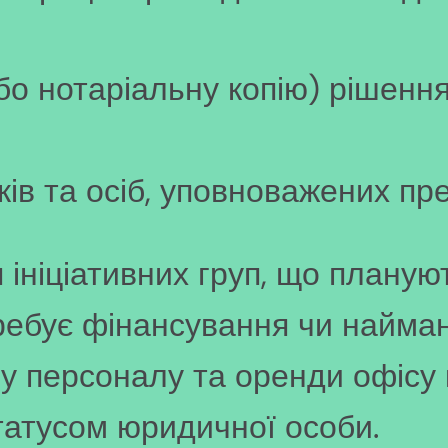
бо нотаріальну копію) рішенн
ків та осіб, уповноважених пр
ініціативних груп, що планую
требує фінансування чи найман
йму персоналу та оренди офісу
статусом юридичної особи.