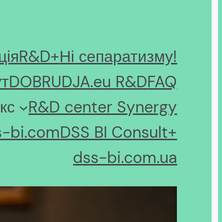
ція
R&D+
Ні сепаратизму!
ут
DOBRUDJA.eu R&D
FAQ
кс
R&D center Synergy
s-bi.com
DSS BI Consult+
dss-bi.com.ua