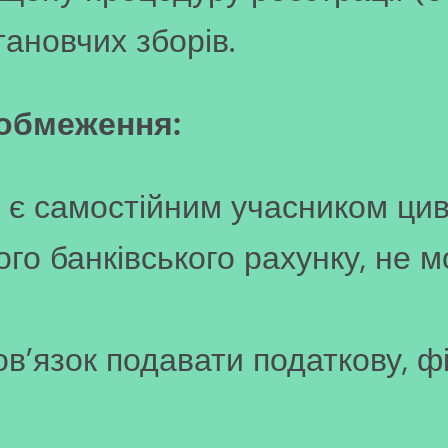
становчих зборів.
 обмеження:
є самостійним учасником цив
го банківського рахунку, не м
ов’язок подавати податкову, ф