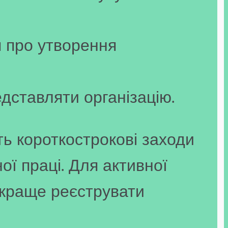
я про утворення
едставляти організацію.
ть короткострокові заходи
ої праці. Для активної
 краще реєструвати