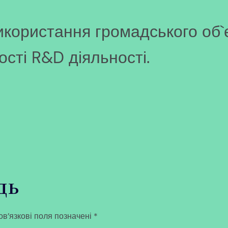
використання громадського об
сті R&D діяльності.
дь
в’язкові поля позначені
*