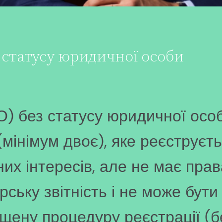
з статусу юридичної особи
ГО) без статусу юридичної ос
мінімум двоє), яке реєструєть
их інтересів, але не має прав
ерську звітність і не може бут
щену процедуру реєстрації (бе