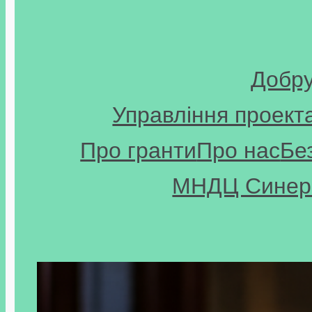
Добр
Управління проект
Про гранти
Про нас
Бе
МНДЦ Синерг