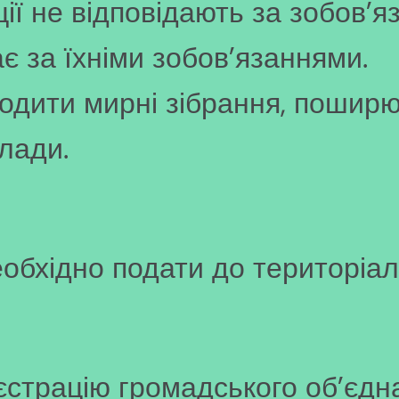
ії не відповідають за зобов’я
є за їхніми зобов’язаннями.
дити мирні зібрання, поширю
влади.
обхідно подати до територіал
страцію громадського об’єдн