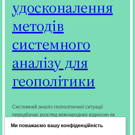
удосконалення
методів
системного
аналізу для
геополітики
Системний аналіз геополітичної ситуації
передбачає розгляд міжнародних відносин як
цілісної, багаторівневої складної системи, яка
Ми поважаємо вашу конфіденційність
включає надсистеми, підсистеми, взаємодіючі