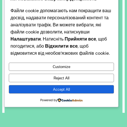
Файли cookie допомагають нам покращити ваш
Український інститут міжнародної політики
досвід, надавати персоналізований контент та
запрошує представників громадських організацій
аналізувати трафік. Ви можете вибрати, які
Миколаївської, Одеської та Харківської областей
файли cookie дозволити, натиснувши
долучитися до Конференції стійкості, що
Налаштувати
. Натисніть
Прийняти все
, щоб
відбудеться 27 березня 2026 у м. Одеса. Мета
погодитися, або
Відхилити все
, щоб
конференції – об’єднати громадський сектор,
відмовитися від необов’язкових файлів cookie.
громади, експертів та міжнародних партнерів
для обміну кращими практичними рішеннями, які
Customize
підсилюють стійкість на місцях, забезпечують
безперервність надання базових послуг,
Reject All
покращують координацію допомоги,
Accept All
підтримують…
2026-03-27
Powered by