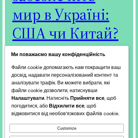
мир в Україні:
США чи Китай?
Ми поважаємо вашу конфіденційність
Питання про те, хто забезпечить мир в Україні —
Файли cookie допомагають нам покращити ваш
США чи Китай, — є складним і суб’єктивним,
досвід, надавати персоналізований контент та
оскільки жодна країна не може самостійно
аналізувати трафік. Ви можете вибрати, які
гарантувати тривалий мир у конфлікті, який
файли cookie дозволити, натиснувши
включає Росію, Україну та глобальні інтереси. На
Налаштувати
. Натисніть
Прийняти все
, щоб
основі поточних подій (станом на березень 2026
погодитися, або
Відхилити все
, щоб
року), мирні переговори ведуться переважно під
відмовитися від необов’язкових файлів cookie.
егідою США, тоді як Китай грає…
2026-03-17
Customize