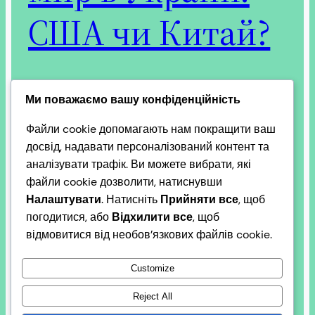
США чи Китай?
Питання про те, хто забезпечить мир та
Ми поважаємо вашу конфіденційність
повернення територій — США чи КНР, є
Файли cookie допомагають нам покращити ваш
ключовим у геополітичному дискурсі 2026 року.
досвід, надавати персоналізований контент та
Кожна з цих наддержав має абсолютно різні
аналізувати трафік. Ви можете вибрати, які
підходи, інтереси та важелі впливу. Станом на
файли cookie дозволити, натиснувши
березень 2026 року ситуація виглядає
Налаштувати
. Натисніть
Прийняти все
, щоб
наступним чином: 1. Сполучені Штати Америки:
погодитися, або
Відхилити все
, щоб
Стратегія «Мир через силу та угоди» З
відмовитися від необов’язкових файлів cookie.
поверненням Дональда Трампа…
2026-03-17
Customize
Reject All