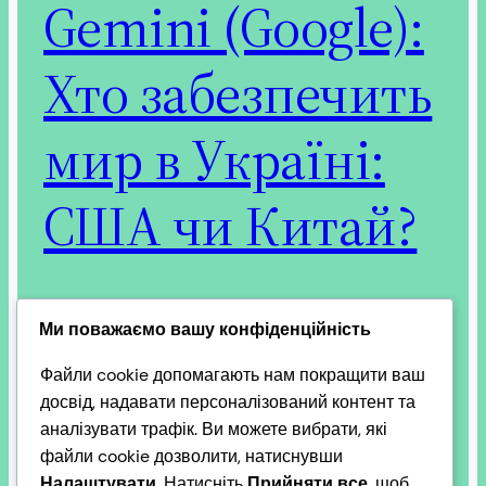
Gemini (Google):
Хто забезпечить
мир в Україні:
США чи Китай?
Питання про те, хто забезпечить мир та
Ми поважаємо вашу конфіденційність
повернення територій — США чи КНР, є
Файли cookie допомагають нам покращити ваш
ключовим у геополітичному дискурсі 2026 року.
досвід, надавати персоналізований контент та
Кожна з цих наддержав має абсолютно різні
аналізувати трафік. Ви можете вибрати, які
підходи, інтереси та важелі впливу. Станом на
файли cookie дозволити, натиснувши
березень 2026 року ситуація виглядає
Налаштувати
. Натисніть
Прийняти все
, щоб