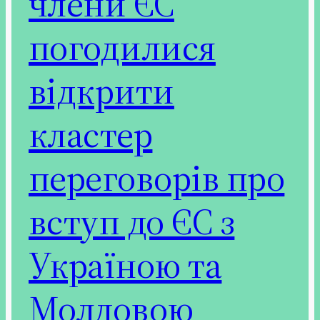
члени ЄС
погодилися
відкрити
кластер
переговорів про
вступ до ЄС з
Україною та
Молдовою