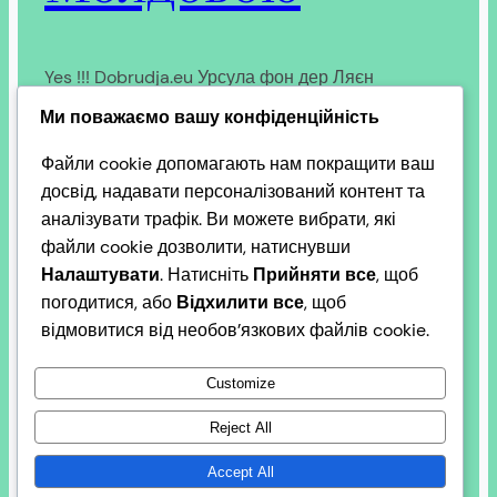
Yes !!! Dobrudja.eu Урсула фон дер Ляєн
@vonderleyen Сьогодні Європейський Союз
Ми поважаємо вашу конфіденційність
зробив важливий крок уперед. Усі держави-
Файли cookie допомагають нам покращити ваш
члени погодилися відкрити перший кластер
досвід, надавати персоналізований контент та
переговорів про вступ з Україною та Молдовою.
аналізувати трафік. Ви можете вибрати, які
На першій Міжурядовій конференції в понеділок
файли cookie дозволити, натиснувши
ми відкриємо кластер з основоположних питань;
Налаштувати
. Натисніть
Прийняти все
, щоб
основу процесу вступу. Він охоплює основні
погодитися, або
Відхилити все
, щоб
цінності та принципи, на яких побудовано ЄС, від
відмовитися від необов’язкових файлів cookie.
верховенства…
2026-06-14
Customize
Reject All
Accept All