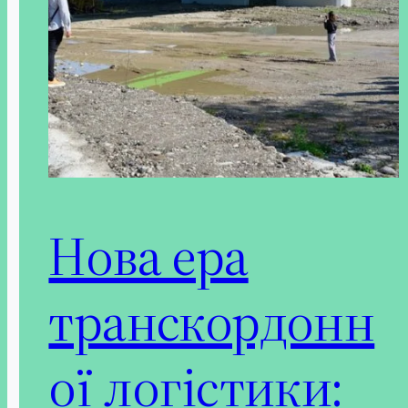
Нова ера
транскордонн
ої логістики: