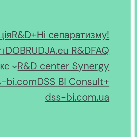
ція
R&D+
Ні сепаратизму!
ут
DOBRUDJA.eu R&D
FAQ
кс
R&D center Synergy
s-bi.com
DSS BI Consult+
dss-bi.com.ua