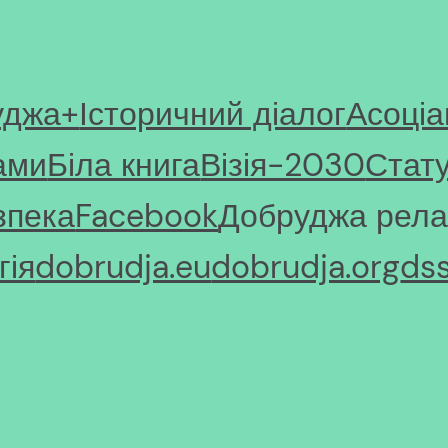
уджа+
Історичний діалог
Асоціа
ами
Біла книга
Візія-2030
Стат
зпека
Facebook
Добруджа рела
ія
dobrudja.eu
dobrudja.org
ds