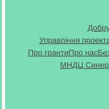
Добр
Управління проект
Про гранти
Про нас
Бе
МНДЦ Синерг