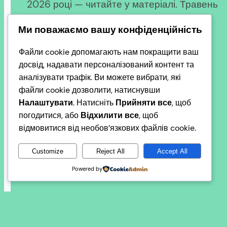
2026 році — читайте у матеріалі. Травень
2026 року став знаковим місяцем для
Ми поважаємо вашу конфіденційність
євроатлантичної інтеграції України та
зміцнення її логістичних зв’язків із
Файли cookie допомагають нам покращити ваш
Південно-Східною Європою. Румунська
досвід, надавати персоналізований контент та
аналізувати трафік. Ви можете вибрати, які
сторона офіційно завершила…
файли cookie дозволити, натиснувши
2026-05-15
Налаштувати
. Натисніть
Прийняти все
, щоб
погодитися, або
Відхилити все
, щоб
відмовитися від необов’язкових файлів cookie.
Customize
Reject All
Accept All
Powered by