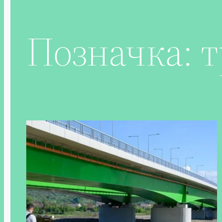
Позначка:
т