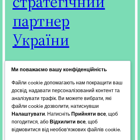
стратегічний
партнер
України
Румунія є стратегічним партнером України, яка
Ми поважаємо вашу конфіденційність
надає значну політичну, військову та гуманітарну
Файли cookie допомагають нам покращити ваш
підтримку після 2014 року та повномасштабного
досвід, надавати персоналізований контент та
вторгнення 2022 року. Країни розвивають
аналізувати трафік. Ви можете вибрати, які
співпрацю через спільні пункти пропуску,
файли cookie дозволити, натиснувши
енергетичні проекти та культурні ініціативи,
Налаштувати
. Натисніть
Прийняти все
, щоб
зокрема в межах програм Interreg NEXT
погодитися, або
Відхилити все
, щоб
Румунія-Україна 2021-2027. Основні аспекти
відмовитися від необов’язкових файлів cookie.
взаємовідносин:
2026-03-09