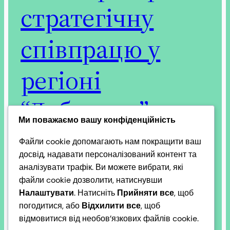
стратегічну
співпрацю у
регіоні
“Добруджа”:
Ми поважаємо вашу конфіденційність
Файли cookie допомагають нам покращити ваш
досвід, надавати персоналізований контент та
Україна і Великобританія з 15.10.2025 року мають
аналізувати трафік. Ви можете вибрати, які
“УГОДУ ПРО СТОРІЧНЕ ПАРТНЕРСТВО МІЖ
файли cookie дозволити, натиснувши
УКРАЇНОЮ ТА СПОЛУЧЕНИМ КОРОЛІВСТВОМ
Налаштувати
. Натисніть
Прийняти все
, щоб
ВЕЛИКОЇ БРИТАНІЇ І ПІВНІЧНОЇ ІРЛАНДІЇ”.
погодитися, або
Відхилити все
, щоб
Україна та Румунія 12 березня 2026 року
відмовитися від необов’язкових файлів cookie.
підписали Декларацію про встановлення