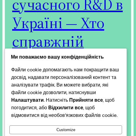
сучасного R&D в
Україні — Хто
справжній
маргінал?
Ми поважаємо вашу конфіденційність
Файли cookie допомагають нам покращити ваш
досвід, надавати персоналізований контент та
аналізувати трафік. Ви можете вибрати, які
Поняття Добруджі, як частини української
файли cookie дозволити, натиснувши
території починаючи з часів Скіфії, Русі князя
Налаштувати
. Натисніть
Прийняти все
, щоб
Святослава, як стратегічного та культурного
погодитися, або
Відхилити все
, щоб
кластеру між Україною, Молдовою, Румунією,
відмовитися від необов’язкових файлів cookie.
Болгарією і Туреччиною – тривалий час
викривляється. Причини різні, але головна —
Customize
позиція офіційних «визнаних науковців», які