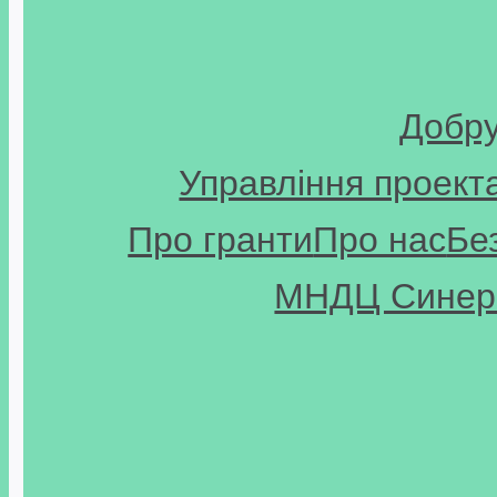
Добр
Управління проект
Про гранти
Про нас
Бе
МНДЦ Синерг