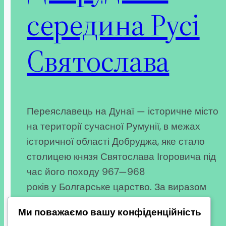
середина Русі
Святослава
Переяславець на Дунаї — історичне місто
на території сучасної Румунії, в межах
історичної області Добруджа, яке стало
столицею князя Святослава Ігоровича під
час його походу 967—968
років у Болгарське царство. За виразом
Святослава у «Переяславці на Дунаї»,
Ми поважаємо вашу конфіденційність
була «середина» його землі. Згідно з