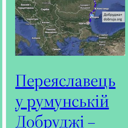
Переяславець
у румунській
Добруджі –