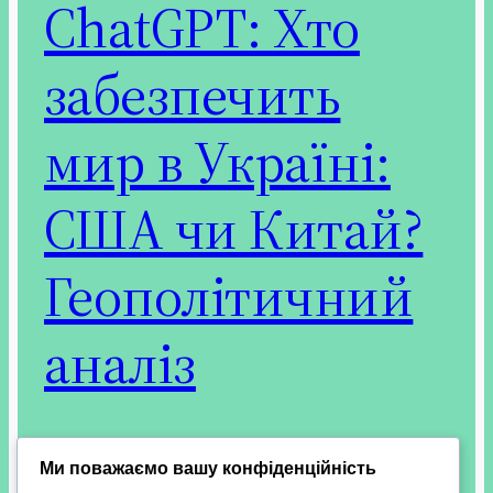
ChatGPT: Хто
забезпечить
мир в Україні:
США чи Китай?
Геополітичний
аналіз
Роль глобальних гравців у завершенні війни та
Ми поважаємо вашу конфіденційність
поверненні територій України Питання