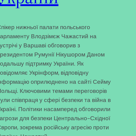
пікер нижньої палати польського
арламенту Влодзімєж Чажастий на
устрічі у Варшаві обговорив з
резидентом Румунії Нікушором Даном
одальшу підтримку України. Як
овідомляє Укрінформ, відповідну
нформацію оприлюднено на сайті Сейму
ольщі. Ключовими темами переговорів
ули співпраця у сфері безпеки та війна в
країні. Політики насамперед обговорили
агрози для безпеки Центрально-Східної
вропи, зокрема російську агресію проти