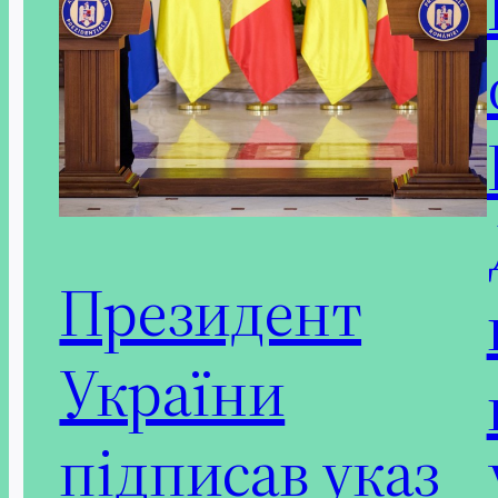
Президент
України
підписав указ