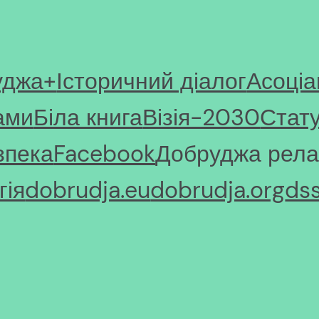
уджа+
Історичний діалог
Асоціа
ами
Біла книга
Візія-2030
Стат
зпека
Facebook
Добруджа рела
ія
dobrudja.eu
dobrudja.org
ds