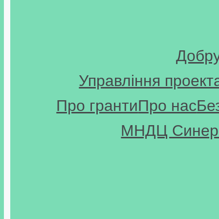
Добр
Управління проект
Про гранти
Про нас
Бе
МНДЦ Синерг