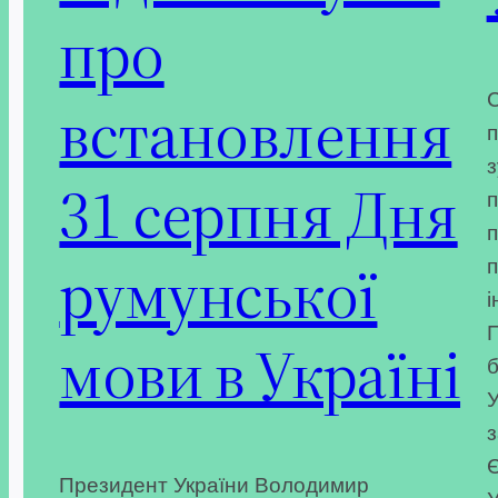
про
С
встановлення
п
з
31 серпня Дня
п
п
румунської
п
і
П
мови в Україні
б
У
з
Є
Президент України Володимир