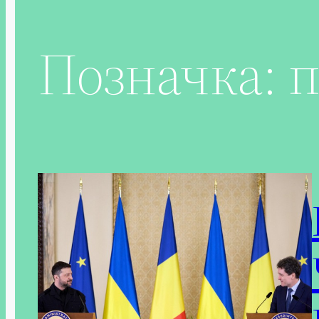
Позначка:
п