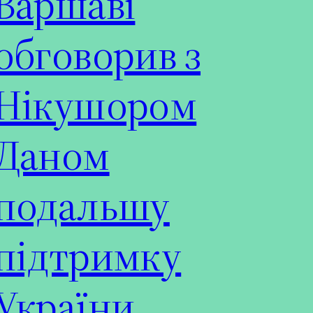
Варшаві
обговорив з
Нікушором
Даном
подальшу
підтримку
України