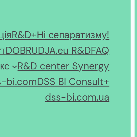
ція
R&D+
Ні сепаратизму!
ут
DOBRUDJA.eu R&D
FAQ
кс
R&D center Synergy
s-bi.com
DSS BI Consult+
dss-bi.com.ua