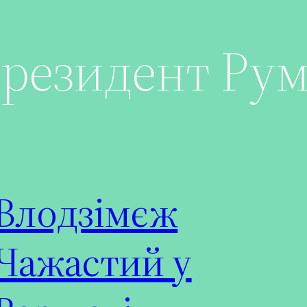
резидент Рум
Влодзімєж
Чажастий у