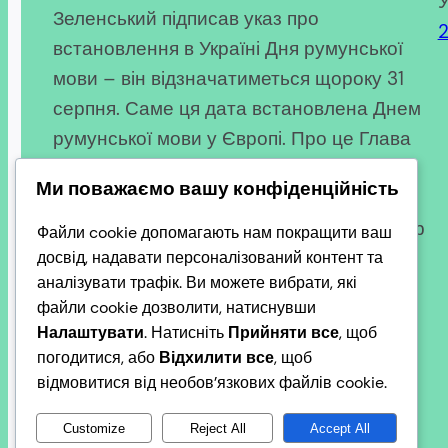
У
Зеленський підписав указ про
встановлення в Україні Дня румунської
мови – він відзначатиметься щороку 31
серпня. Саме ця дата встановлена Днем
румунської мови у Європі. Про це Глава
держави повідомив під час спільної з
Ми поважаємо вашу конфіденційність
Президентом Румунії Нікушором Даном
пресконференції в Бухаресті. Володимир
Файли cookie допомагають нам покращити ваш
Зеленський зазначив, що це рішення є
досвід, надавати персоналізований контент та
аналізувати трафік. Ви можете вибрати, які
одним із кроків у…
файли cookie дозволити, натиснувши
2026-03-13
Налаштувати
. Натисніть
Прийняти все
, щоб
погодитися, або
Відхилити все
, щоб
відмовитися від необов’язкових файлів cookie.
Customize
Reject All
Accept All