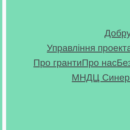
Добр
Управління проект
Про гранти
Про нас
Бе
МНДЦ Синерг