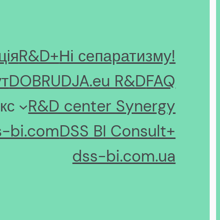
ція
R&D+
Ні сепаратизму!
ут
DOBRUDJA.eu R&D
FAQ
кс
R&D center Synergy
s-bi.com
DSS BI Consult+
dss-bi.com.ua