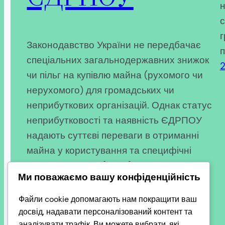
н
с
г
Законодавство України не передбачає
п
спеціальних загальнодержавних знижок
чи пільг на купівлю майна (рухомого чи
нерухомого) для громадських чи
неприбуткових організацій. Однак статус
неприбутковості та наявність ЄДРПОУ
надають суттєві переваги в отриманні
майна у користування та специфічні
податкові пільги. [1, 2, 3] Особливості при
Ми поважаємо вашу конфіденційність
отриманні майна та користуванні
2026-07-31
Файли cookie допомагають нам покращити ваш
досвід, надавати персоналізований контент та
аналізувати трафік. Ви можете вибрати, які