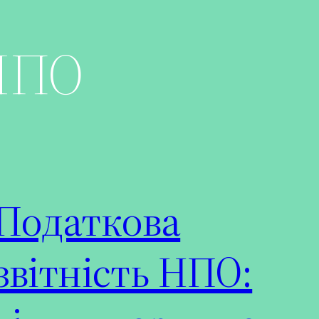
НПО
Податкова
звітність НПО: