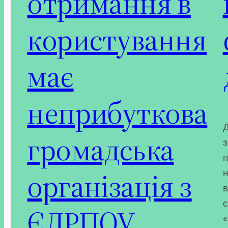
отримання в
користування
має
неприбуткова
Д
громадська
з
п
організація з
н
в
с
ЄДРПОУ
«