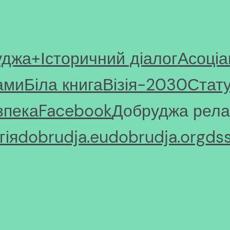
уджа+
Історичний діалог
Асоціа
ами
Біла книга
Візія-2030
Стат
зпека
Facebook
Добруджа рела
ія
dobrudja.eu
dobrudja.org
ds