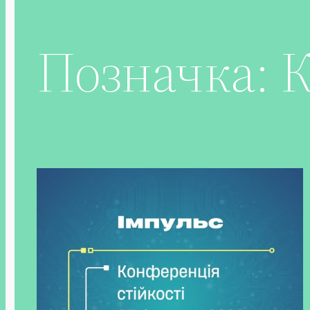
Позначка:
К