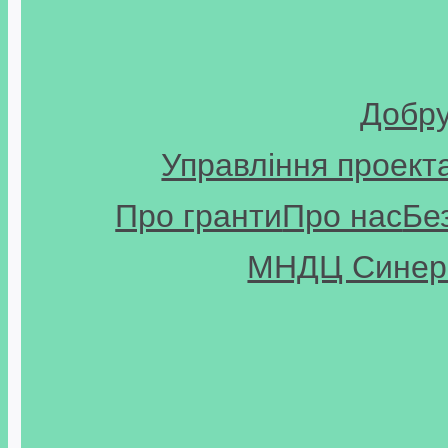
Добр
Управління проект
Про гранти
Про нас
Бе
МНДЦ Синерг