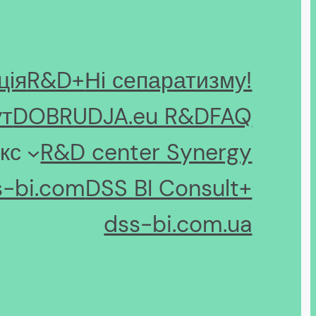
ція
R&D+
Ні сепаратизму!
ут
DOBRUDJA.eu R&D
FAQ
кс
R&D center Synergy
s-bi.com
DSS BI Consult+
dss-bi.com.ua