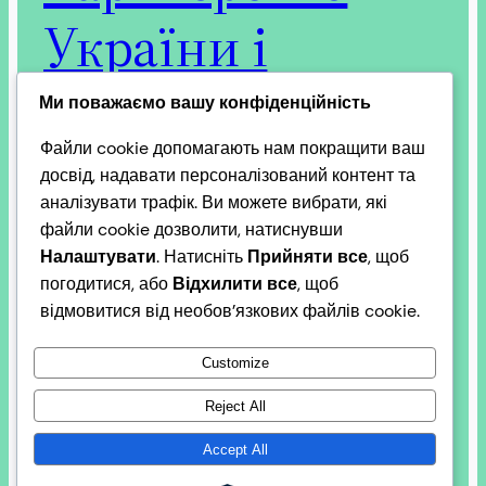
України і
Румунії
Ми поважаємо вашу конфіденційність
Файли cookie допомагають нам покращити ваш
досвід, надавати персоналізований контент та
аналізувати трафік. Ви можете вибрати, які
У контексті посилення співпраці в регіоні
файли cookie дозволити, натиснувши
Чорного моря та нових викликів безпеці у Європі
Налаштувати
. Натисніть
Прийняти все
, щоб
важливим сигналом стала зустріч президента
погодитися, або
Відхилити все
, щоб
України Володимира Зеленського та президента
відмовитися від необов’язкових файлів cookie.
Румунії Нікушора Дана. Це відбулося після
оголошення про розвиток міжнародної ініціативи
Customize
Dobrudja+ (Добруджа+) і визначення нею
необхідності стратегічного партнерства між
Reject All
Україною і Румунією, яке вже фактично почалося,
Accept All
див. Румунія – стратегічний…