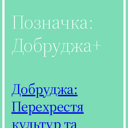
Позначка:
Добруджа+
Добруджа:
Перехрестя
культур та