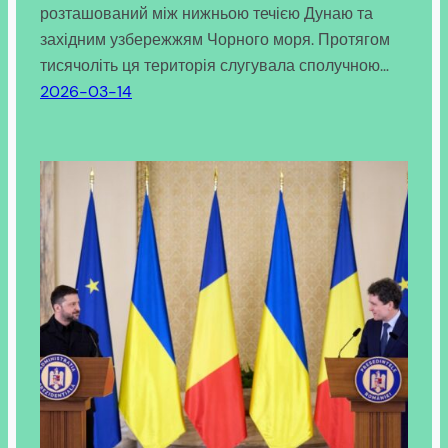
розташований між нижньою течією Дунаю та
західним узбережжям Чорного моря. Протягом
тисячоліть ця територія слугувала сполучною…
2026-03-14