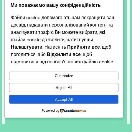
Ми поважаємо вашу конфіденційність
мови в Україні
Файли cookie допомагають нам покращити ваш
досвід, надавати персоналізований контент та
аналізувати трафік. Ви можете вибрати, які
файли cookie дозволити, натиснувши
Президент України Володимир Зеленський
Налаштувати
. Натисніть
Прийняти все
, щоб
підписав указ про встановлення в Україні Дня
погодитися, або
Відхилити все
, щоб
румунської мови – він відзначатиметься щороку
відмовитися від необов’язкових файлів cookie.
31 серпня. Саме ця дата встановлена Днем
румунської мови у Європі. Про це Глава держави
Customize
повідомив під час спільної з Президентом
Румунії Нікушором Даном пресконференції в
Reject All
Бухаресті. Володимир Зеленський зазначив, що
Accept All
це рішення є одним із кроків у…
2026-03-13
Powered by