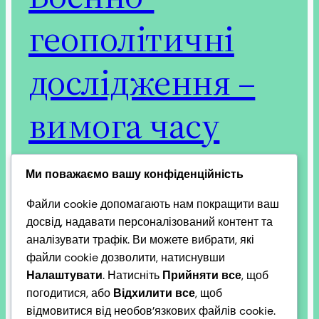
геополітичні
дослідження –
вимога часу
Ми поважаємо вашу конфіденційність
Проект Добруджа+ визначає Воєнно-
Файли cookie допомагають нам покращити ваш
геополітичні дослідження як
досвід, надавати персоналізований контент та
мультидисциплінарний аналіз впливу
аналізувати трафік. Ви можете вибрати, які
географічного простору, ресурсів та
файли cookie дозволити, натиснувши
просторового розташування з акцентом на
Налаштувати
. Натисніть
Прийняти все
, щоб
безпеку, воєнний потенціал та стратегічні
погодитися, або
Відхилити все
, щоб
інтереси держав. Вони охоплюють оцінку загроз,
відмовитися від необов’язкових файлів cookie.
планування оборони та прогноз трансформацій