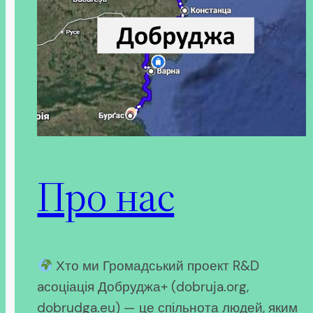
Про нас
Хто ми Громадський проект R&D
aсоціація Добруджа+ (dobruja.org,
dobrudga.eu) — це спільнота людей, яким