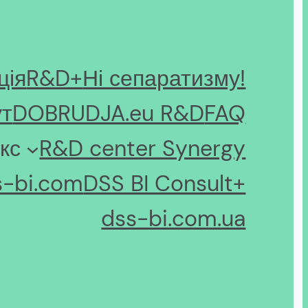
ція
R&D+
Ні сепаратизму!
ут
DOBRUDJA.eu R&D
FAQ
кс
R&D center Synergy
s-bi.com
DSS BI Consult+
dss-bi.com.ua