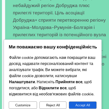
небайдужий регіон Добруджа плюс
прилеглі території. Ціль асоціації
Добруджа+ сприяти перетворенню регіону
Україна-Молдова-Румунія-Болгарія і
прилеглих територій із потенційного вузла
геополітичних протиріч у поле
Ми поважаємо вашу конфіденційність
процвітання в євроатлантичній спільноті.
Ми об’єднуємо історію, культуру та сучасні
Файли cookie допомагають нам покращити ваш
події, щоб показати багатогранність цього
досвід, надавати персоналізований контент та
аналізувати трафік. Ви можете вибрати, які
унікального прикордонного…
файли cookie дозволити, натиснувши
2026-03-21
Налаштувати
. Натисніть
Прийняти все
, щоб
погодитися, або
Відхилити все
, щоб
відмовитися від необов’язкових файлів cookie.
Customize
Reject All
Accept All