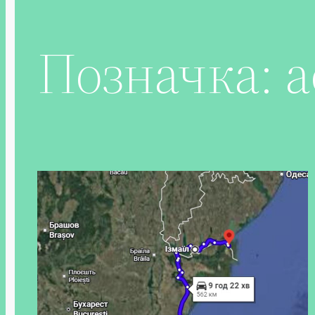
Позначка:
а