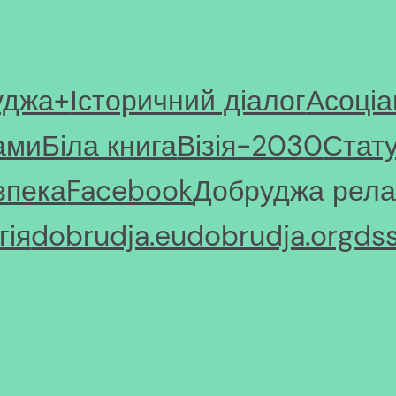
уджа+
Історичний діалог
Асоціа
ами
Біла книга
Візія-2030
Стат
зпека
Facebook
Добруджа рела
ія
dobrudja.eu
dobrudja.org
ds