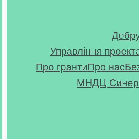
Добр
Управління проект
Про гранти
Про нас
Бе
МНДЦ Синерг