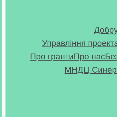
Добр
Управління проект
Про гранти
Про нас
Бе
МНДЦ Синерг