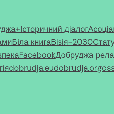
уджа+
Історичний діалог
Асоціа
ами
Біла книга
Візія-2030
Стат
зпека
Facebook
Добруджа рела
ія
dobrudja.eu
dobrudja.org
ds