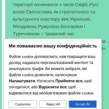
території починаючи з часів Скіфії, Русі
князя Святослава, як стратегічного та
культурного кластеру між Україною,
Молдовою, Румунією, Болгарією і
Туреччиною – тривалий час
викривляється. Причини різні, але головна
Ми поважаємо вашу конфіденційність
— позиція офіційних «визнаних науковців»,
які часто працюють на систему, а не на
Файли cookie допомагають нам покращити ваш
істину. Сьогодні ми маємо відверто
досвід, надавати персоналізований контент та
аналізувати трафік. Ви можете вибрати, які
поговорити про тих, кого…
файли cookie дозволити, натиснувши
2026-03-01
Налаштувати
. Натисніть
Прийняти все
, щоб
погодитися, або
Відхилити все
, щоб
відмовитися від необов’язкових файлів cookie.
Customize
Reject All
Accept All