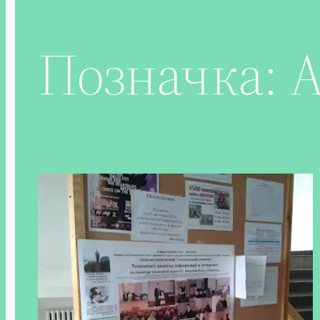
Позначка:
А