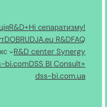
ція
R&D+
Ні сепаратизму!
ут
DOBRUDJA.eu R&D
FAQ
кс
R&D center Synergy
s-bi.com
DSS BI Consult+
dss-bi.com.ua