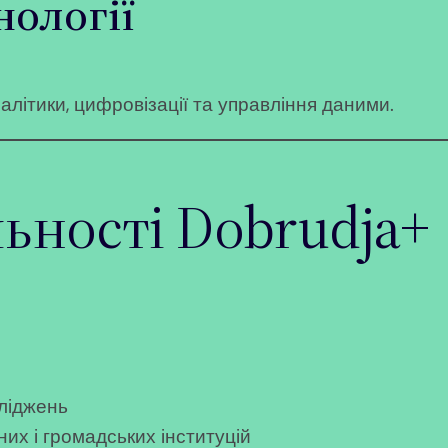
нології
літики, цифровізації та управління даними.
льності Dobrudja+
сліджень
х і громадських інституцій