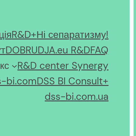
ція
R&D+
Ні сепаратизму!
ут
DOBRUDJA.eu R&D
FAQ
кс
R&D center Synergy
s-bi.com
DSS BI Consult+
dss-bi.com.ua