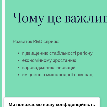
Чому це важлив
Розвиток R&D сприяє:
підвищенню стабільності регіону
економічному зростанню
впровадженню інновацій
зміцненню міжнародної співпраці
Висновок
Ми поважаємо вашу конфіденційність