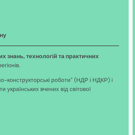
ону
х знань, технологій та практичних
егіонів.
о-конструкторські роботи” (НДР і НДКР) і
и українських вчених від світової