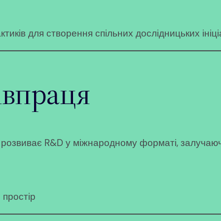
актиків для створення спільних дослідницьких ініці
івпраця
 розвиває R&D у міжнародному форматі, залучаючи
 простір