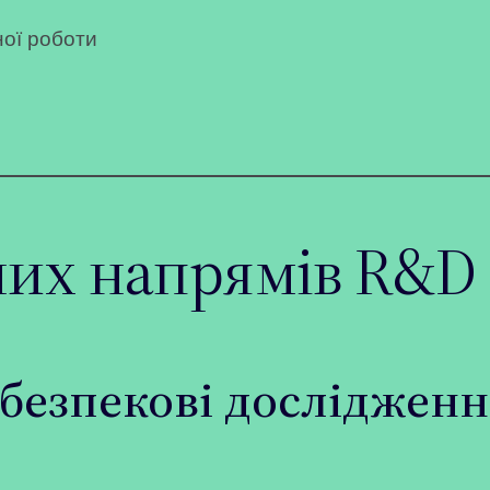
ної роботи
них напрямів R&D 
 безпекові досліджен