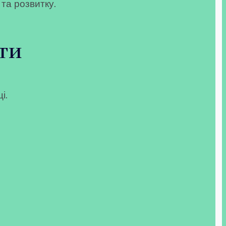
 та розвитку.
ти
і.