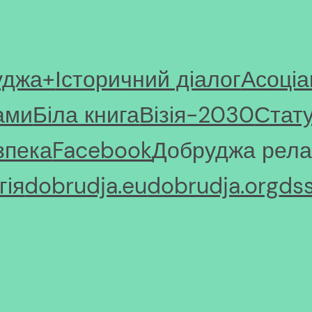
уджа+
Історичний діалог
Асоціа
ами
Біла книга
Візія-2030
Стат
зпека
Facebook
Добруджа рела
ія
dobrudja.eu
dobrudja.org
ds