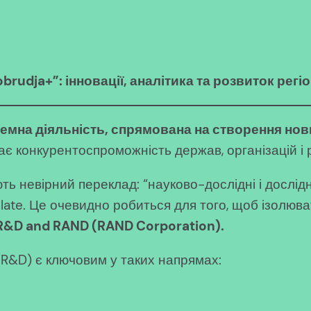
rudja+”: інновації, аналітика та розвиток регі
емна діяльність, спрямована на створення нови
є конкурентоспроможність держав, організацій і р
ь невірний переклад: “науково-дослідні і дослідн
late. Це очевидно робиться для того, щоб ізолюват
R&D and RAND (RAND Corporation).
 (R&D) є ключовим у таких напрямах: