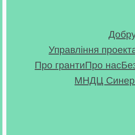
Добр
Управління проект
Про гранти
Про нас
Бе
МНДЦ Синерг