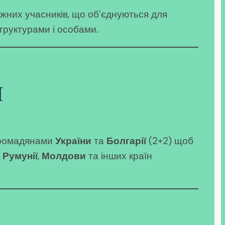
ежних учасників, що об’єднуються для
структурами і особами.
я
 громадянами
України
та
Болгарії
(2+2) щоб
в
Румунії
,
Молдови
та інших країн