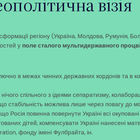
еополітична візія
формації регіону (Україна, Молдова, Румунія, Бол
ностей у
поле сталого мультидержавного процв
лючно в межах чинних державних кордонів та в ко
 нічого спільного з ідеями сепаратизму, колаборац
, що стабільність можлива лише через повагу до м
о Росія повинна повернути Україні всі окуповані т
ованих дітей, компенсувати Україні нанесені мате
tion, фонду імені Фулбрайта, ін.