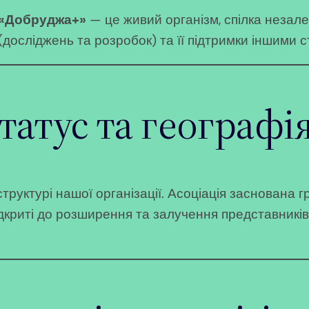
 «Добруджа+»
— це живий організм, спілка незал
 (досліджень та розробок) та її підтримки іншими 
атус та географі
структурі нашої організації. Асоціація заснована
ідкриті до розширення та залучення представникі