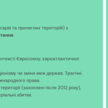
гарія та прилеглих територій) з
ітання
.
нтексті Євросоюзу, євроатлантичної
іонізму чи зміни меж держав. Трагічні
іжнародного права.
ериторії (захоплені після 2012 року),
ріальні збитки.