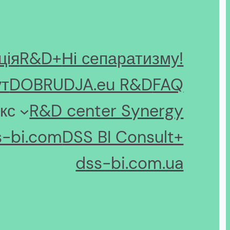
ція
R&D+
Ні сепаратизму!
ут
DOBRUDJA.eu R&D
FAQ
кс
R&D center Synergy
s-bi.com
DSS BI Consult+
dss-bi.com.ua