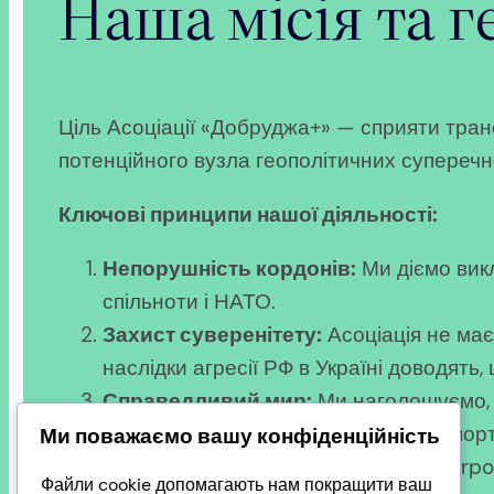
Наша місія та г
Ціль Асоціації «Добруджа+» — сприяти транс
потенційного вузла геополітичних супереч
Ключові принципи нашої діяльності:
Непорушність кордонів:
Ми діємо вик
спільноти і НАТО.
Захист суверенітету:
Асоціація не має
наслідки агресії РФ в Україні доводять
Справедливий мир:
Ми наголошуємо, щ
звільнити полонених, повернути депорт
Ми поважаємо вашу конфіденційність
R&D з урахуванням моделі RAND Corpora
Файли cookie допомагають нам покращити ваш