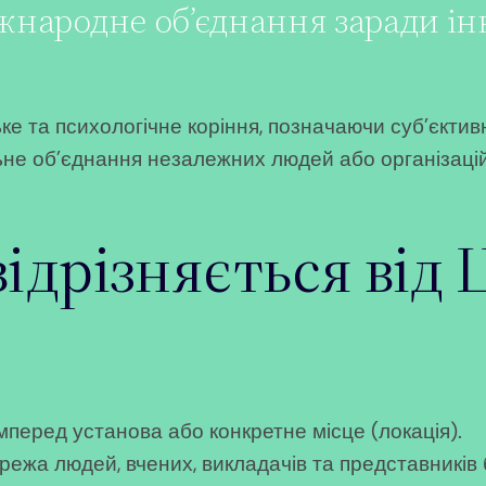
жнародне об’єднання заради ін
е та психологічне коріння, позначаючи суб’єктив
льне об’єднання незалежних людей або організацій
ідрізняється від 
перед установа або конкретне місце (локація).
ежа людей, вчених, викладачів та представників б