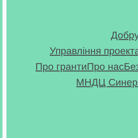
Добр
Управління проект
Про гранти
Про нас
Бе
МНДЦ Синерг