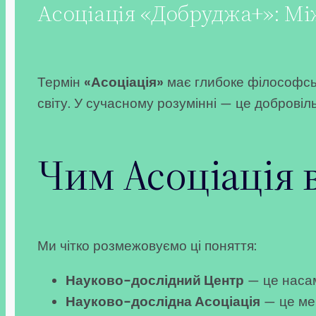
Асоціація «Добруджа+»: Мі
Термін
«Асоціація»
має глибоке філософськ
світу. У сучасному розумінні — це доброві
Чим Асоціація в
Ми чітко розмежовуємо ці поняття:
Науково-дослідний Центр
— це насам
Науково-дослідна Асоціація
— це мер